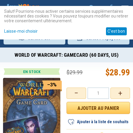
Salut! Pourrions-nous activer certains services supplémentaires
nécessitant des cookies ? Vous pouvez toujours modifier ou retirer
votre consentement ultérieurement.
Laisse-moi choisir
C'est bon
Cartes
PSN
Cartes
Prépayées
WORLD OF WARCRAFT: GAMECARD (60 DAYS, US)
$
28.99
$
29.99
EN STOCK
–3%
−
+
Ajouter à la liste de souhaits