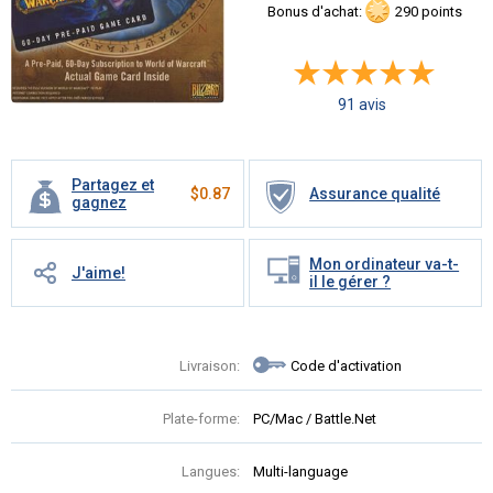
Bonus d'achat:
290 points
91 avis
Partagez et
$
0.87
Assurance qualité
gagnez
Mon ordinateur va-t-
J'aime!
il le gérer ?
Livraison:
Code d'activation
Plate-forme:
PC/Mac / Battle.Net
Langues:
Multi-language