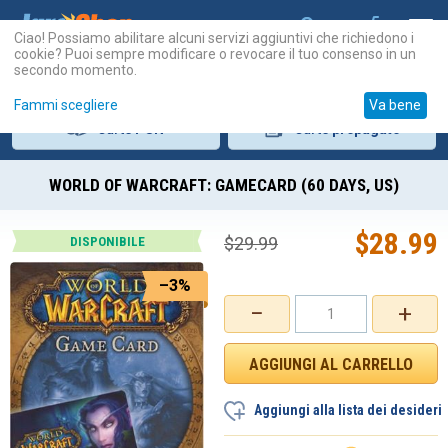
Ciao! Possiamo abilitare alcuni servizi aggiuntivi che richiedono i
cookie? Puoi sempre modificare o revocare il tuo consenso in un
secondo momento.
Fammi scegliere
Va bene
Carte
PSN
Carte
prepagate
WORLD OF WARCRAFT: GAMECARD (60 DAYS, US)
$
28.99
$
29.99
DISPONIBILE
–3%
−
+
Aggiungi alla lista dei desideri