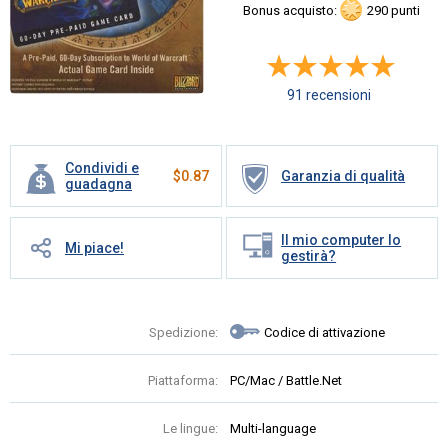
Bonus acquisto:
290 punti
91 recensioni
Condividi e
$
0.87
Garanzia di qualità
guadagna
Il mio computer lo
Mi piace!
gestirà?
Spedizione:
Codice di attivazione
Piattaforma:
PC/Mac / Battle.Net
Le lingue:
Multi-language