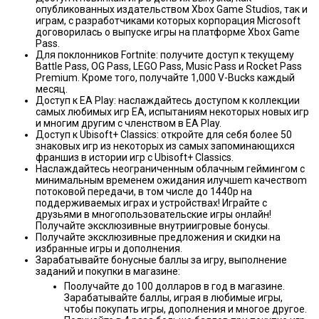
опубликованных издательством Xbox Game Studios, так и
играм, с разработчиками которых корпорация Мicrosoft
договорилась о выпуске игры на платформе Xbox Game
Pass.
Для поклонников Fortnite: получите доступ к текущему
Battle Pass, OG Pass, LEGO Pass, Music Pass и Rocket Pass
Premium. Кроме того, получайте 1,000 V-Bucks каждый
месяц.
Доступ к EA Play: наслаждайтесь доступом к коллекции
самых любимых игр EA, испытаниям некоторых новых игр
и многим другим с членством в EA Play.
Доступ к Ubisoft+ Classics: откройте для себя более 50
знаковых игр из некоторых из самых запоминающихся
франшиз в истории игр с Ubisoft+ Classics.
Наслаждайтесь неограниченным облачным геймингом с
минимальным временем ожидания илучшеm качествоm
потоковой передачи, в том числе до 1440p на
поддерживаемых играх и устройствах! Играйте с
друзьями в многопользовательские игры онлайн!
Получайте эксклюзивные внутриигровые бонусы.
Получайте эксклюзивные предложения и скидки на
избранные игры и дополнения.
Зарабатывайте бонусные баллы за игру, выполнение
заданий и покупки в магазине:
Поолучайте до 100 долларов в год в магазине.
Зарабатывайте баллы, играя в любимые игры,
чтобы покупать игры, дополнения и многое другое.