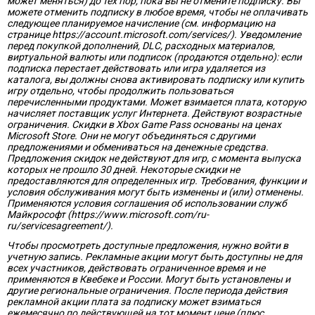
может меняться) до тех пор, пока вы не отмените подписку. Вы
можете отменить подписку в любое время, чтобы не оплачивать
следующее планируемое начисление (см. информацию на
странице https://account.microsoft.com/services/). Уведомление
перед покупкой дополнений, DLC, расходных материалов,
виртуальной валюты или подписок (продаются отдельно): если
подписка перестает действовать или игра удаляется из
каталога, вы должны снова активировать подписку или купить
игру отдельно, чтобы продолжить пользоваться
перечисленными продуктами. Может взимается плата, которую
начисляет поставщик услуг Интернета. Действуют возрастные
ограничения. Скидки в Xbox Game Pass основаны на ценах
Microsoft Store. Они не могут объединяться с другими
предложениями и обмениваться на денежные средства.
Предложения скидок не действуют для игр, с момента выпуска
которых не прошло 30 дней. Некоторые скидки не
предоставляются для определенных игр. Требования, функции и
условия обслуживания могут быть изменены и (или) отменены.
Применяются условия соглашения об использовании служб
Майкрософт (https://www.microsoft.com/ru-
ru/servicesagreement/).
Чтобы просмотреть доступные предложения, нужно войти в
учетную запись. Рекламные акции могут быть доступны не для
всех участников, действовать ограниченное время и не
применяются в Квебеке и России. Могут быть установлены и
другие региональные ограничения. После периода действия
рекламной акции плата за подписку может взиматься
ежемесячно по действующей на тот момент цене (плюс