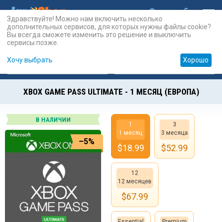
Здравствуйте! Можно нам включить несколько
дополнительных сервисов, для которых нужны файлы cookie?
Вы всегда сможете изменить это решение и выключить
сервисы позже.
Хочу выбрать
Хорошо
Карты
PSN
Карты
Prepaid
XBOX GAME PASS ULTIMATE - 1 МЕСЯЦ (ЕВРОПА)
В НАЛИЧИИ
1
3
1 месяц
3 месяца
–5%
$
18.99
$
52.99
12
12 месяцев
$
67.99
Essential
Premium