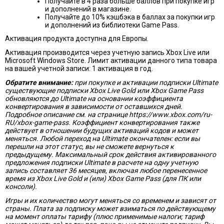
Получайте в 4 раза больше баллов при покупке игр
и дополнений в магазине.
Получайте до 10% кэшбэка в баллах за покупки игр
и дополнений из библиотеки Game Pass.
Активация продукта доступна для Европы.
Активация производится через учетную запись Xbox Live или
Microsoft Windows Store. Лимит активации данного типа товара
на вашей учетной записи: 1 активация в год.
Обратите внимание:
при покупке и активации подписки Ultimate
существующие подписки Xbox Live Gold или Xbox Game Pass
обновляются до Ultimate на основании коэффициента
конвертирования в зависимости от оставшихся дней.
Подробное описание см. на странице https://www.xbox.com/ru-
RU/xbox-game-pass. Коэффициент конвертирования также
действует в отношении будущих активаций кодов и может
меняться. Любой переход на Ultimate окончателен: если вы
перешли на этот статус, вы не сможете вернуться к
предыдущему. Максимальный срок действия активированного
предложения подписки Ultimate в расчете на одну учетную
запись составляет 36 месяцев, включая любое перенесенное
время из Xbox Live Gold и (или) Xbox Game Pass (для ПК или
консоли).
Игры и их количество могут меняться со временем и зависят от
страны. Плата за подписку может взиматься по действующему
на момент оплаты тарифу (плюс применимые налоги; тариф