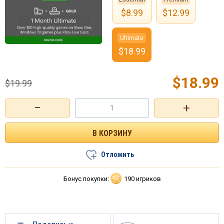
$
8.99
$
12.99
Ultimate
$
18.99
$
18.99
$
19.99
−
+
Отложить
Бонус покупки:
190 игриков