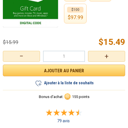
$100
$
97.99
$
15.49
$
15.99
−
+
Ajouter à la liste de souhaits
Bonus d'achat:
155 points
79 avis