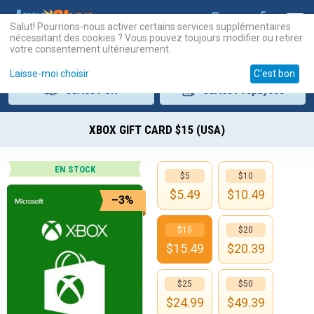
Salut! Pourrions-nous activer certains services supplémentaires
nécessitant des cookies ? Vous pouvez toujours modifier ou retirer
votre consentement ultérieurement.
Laisse-moi choisir
C'est bon
Cartes
PSN
Cartes
Prépayées
XBOX GIFT CARD $15 (USA)
EN STOCK
$5
$10
$
5.49
$
10.49
–3%
$15
$20
$
15.49
$
20.39
$25
$50
$
24.99
$
49.39