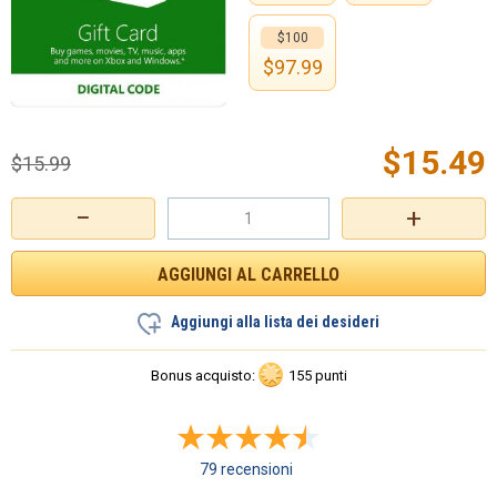
$100
$
97.99
$
15.49
$
15.99
−
+
Aggiungi alla lista dei desideri
Bonus acquisto:
155 punti
79 recensioni