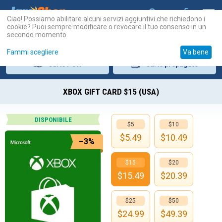
Ciao! Possiamo abilitare alcuni servizi aggiuntivi che richiedono i
cookie? Puoi sempre modificare o revocare il tuo consenso in un
secondo momento.
Fammi scegliere
Va bene
Carte
PSN
Carte
prepagate
XBOX GIFT CARD $15 (USA)
DISPONIBILE
$5
$10
$
5.49
$
10.49
–3%
$15
$20
$
15.49
$
20.39
$25
$50
$
24.99
$
49.39