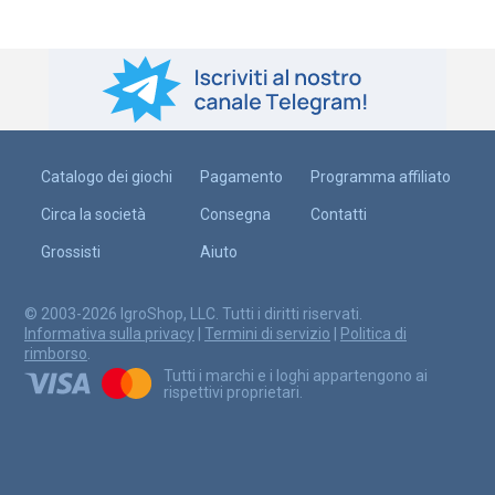
Catalogo dei giochi
Pagamento
Programma affiliato
Circa la società
Consegna
Contatti
Grossisti
Aiuto
© 2003-2026 IgroShop, LLC. Tutti i diritti riservati.
Informativa sulla privacy
|
Termini di servizio
|
Politica di
rimborso
.
Tutti i marchi e i loghi appartengono ai
rispettivi proprietari.