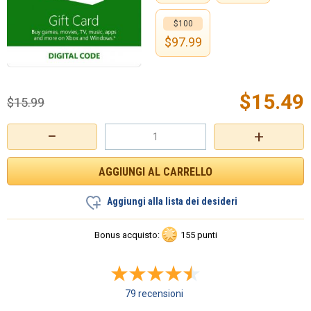
$100
$
97.99
$
15.49
$
15.99
−
+
Aggiungi alla lista dei desideri
Bonus acquisto:
155 punti
79 recensioni