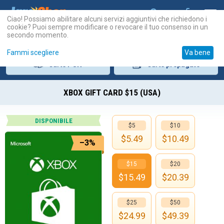
Ciao! Possiamo abilitare alcuni servizi aggiuntivi che richiedono i
cookie? Puoi sempre modificare o revocare il tuo consenso in un
secondo momento.
Fammi scegliere
Va bene
Carte
PSN
Carte
prepagate
XBOX GIFT CARD $15 (USA)
DISPONIBILE
$5
$10
$
5.49
$
10.49
–3%
$15
$20
$
15.49
$
20.39
$25
$50
$
24.99
$
49.39