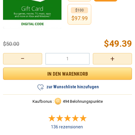
$100
$
97.99
$
49.39
$
50.00
−
+
zur Wunschliste hinzufugen
Kaufbonus :
494 Belohnungspunkte
136 rezensionen