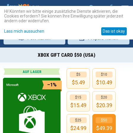
Hi! Könnten wir bitte einige zusätzliche Dienste aktivieren, die
Cookies erfordern? Sie können Ihre Einwilligung später jederzeit
ändern oder widerrufen.
Lass mich aussuchen
Das ist okay
PSN
-Karten
Prepaid
-Karten
XBOX GIFT CARD $50 (USA)
AUF LAGER
$5
$10
$
5.49
$
10.49
–1%
$15
$20
$
15.49
$
20.39
$25
$50
$
24.99
$
49.39