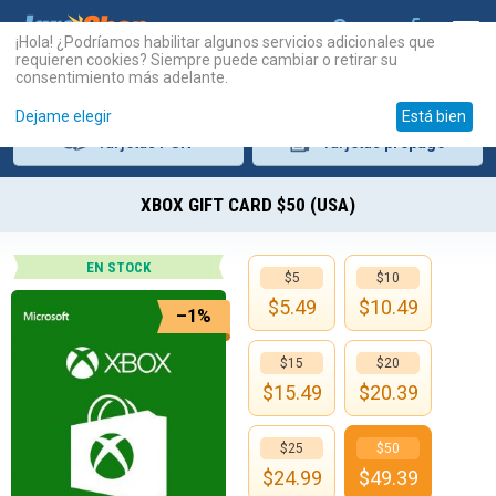
¡Hola! ¿Podríamos habilitar algunos servicios adicionales que
requieren cookies? Siempre puede cambiar o retirar su
consentimiento más adelante.
Dejame elegir
Está bien
Tarjetas
PSN
Tarjetas
prepago
XBOX GIFT CARD $50 (USA)
EN STOCK
$5
$10
$
5.49
$
10.49
–1%
$15
$20
$
15.49
$
20.39
$25
$50
$
24.99
$
49.39