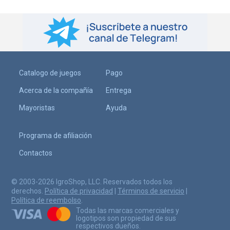
Catalogo de juegos
Pago
Acerca de la compañía
Entrega
Mayoristas
Ayuda
Programa de afiliación
Contactos
© 2003-2026 IgroShop, LLC. Reservados todos los
derechos.
Política de privacidad
|
Términos de servicio
|
Política de reembolso
.
Todas las marcas comerciales y
logotipos son propiedad de sus
respectivos dueños.