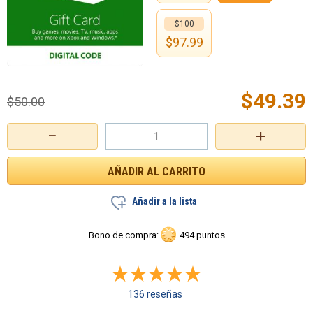
$100
$
97.99
$
49.39
$
50.00
−
+
Añadir a la lista
Bono de compra:
494 puntos
136 reseñas