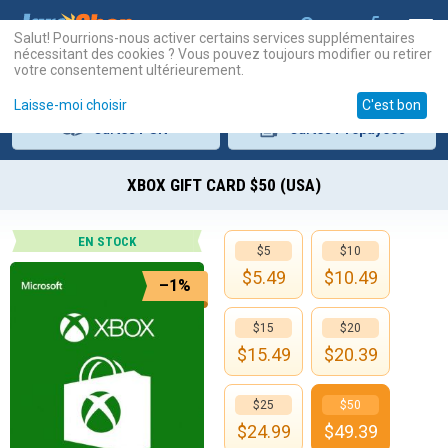
Salut! Pourrions-nous activer certains services supplémentaires
nécessitant des cookies ? Vous pouvez toujours modifier ou retirer
votre consentement ultérieurement.
Laisse-moi choisir
C'est bon
Cartes
PSN
Cartes
Prépayées
XBOX GIFT CARD $50 (USA)
EN STOCK
$5
$10
$
5.49
$
10.49
–1%
$15
$20
$
15.49
$
20.39
$25
$50
$
24.99
$
49.39