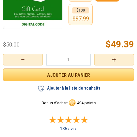
$100
$
97.99
$
49.39
$
50.00
−
+
Ajouter à la liste de souhaits
Bonus d'achat:
494 points
136 avis