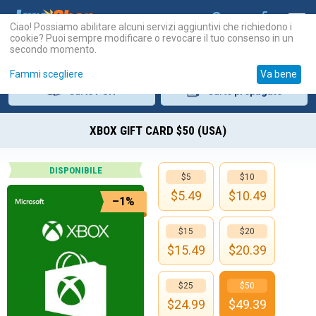
Ciao! Possiamo abilitare alcuni servizi aggiuntivi che richiedono i
cookie? Puoi sempre modificare o revocare il tuo consenso in un
secondo momento.
Fammi scegliere
Va bene
Carte
PSN
Carte
prepagate
XBOX GIFT CARD $50 (USA)
DISPONIBILE
$5
$10
$
5.49
$
10.49
–1%
$15
$20
$
15.49
$
20.39
$25
$50
$
24.99
$
49.39