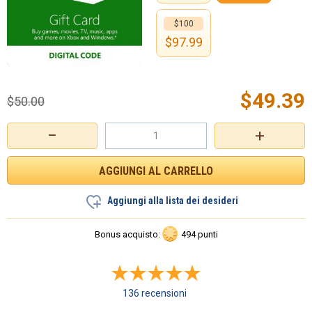
$100
$
97.99
$
49.39
$
50.00
−
+
Aggiungi alla lista dei desideri
Bonus acquisto:
494 punti
136 recensioni