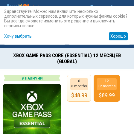
Здравствуйте! Можно нам включить несколько
дополнительных сервисов, для которых нужны файлы cookie?
Вы всегда сможете изменить это решение и выключить
сервисы позже.
Хочу выбрать
Хорошо
Карты
PSN
Карты
Prepaid
XBOX GAME PASS CORE (ESSENTIAL) 12 МЕСЯЦЕВ
(GLOBAL)
В НАЛИЧИИ
6
12
6 months
12 months
$
48.99
$
89.99