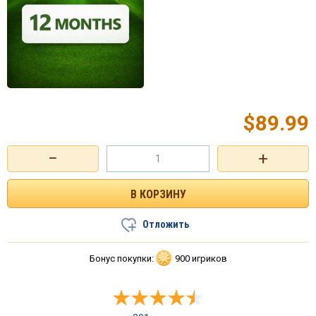
$
89.99
−
+
Отложить
Бонус покупки:
900 игриков