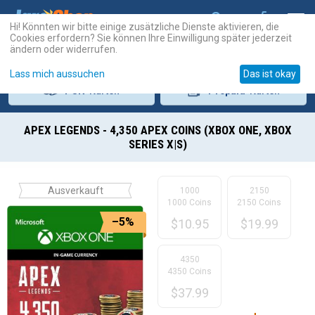
Hi! Könnten wir bitte einige zusätzliche Dienste aktivieren, die
Cookies erfordern? Sie können Ihre Einwilligung später jederzeit
ändern oder widerrufen.
Lass mich aussuchen
Das ist okay
PSN
-Karten
Prepaid
-Karten
APEX LEGENDS - 4,350 APEX COINS (XBOX ONE, XBOX
SERIES X|S)
Ausverkauft
1000
2150
1000 Coins
2150 Coins
–5%
$
10.95
$
19.99
4350
4350 Coins
$
37.99