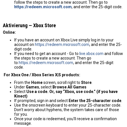
follow the steps to create a new account. Then go to
https://redeem.microsoft.com
, and enter the 25-digit code.
Aktivierung — Хbox Store
Online:
If you have an account on Xbox Live simply log in to your
account on
https://redeem.microsoft.com
, and enter the 25-
digit code.
If you need to get an account - Go to
live.xbox.com
and follow
the steps to create a new account. Then go
to
https://redeem.microsoft.com
, and enter the 25-digit
code.
For Xbox One / Xbox Series X|S products:
From the
Home
screen, scroll right to
Store
.
Under
Games
, select
Browse All Games
Select
Use a code. Or, say “Xbox, use code.” (if you have
Kinect)
If prompted, sign in and select
Enter the 25-character code
.
Use the onscreen keyboard to enter your 25-character code.
Don’t worry about hyphens, the system takes care of those
for you.
Once your code is redeemed, you’ll receive a confirmation
message.