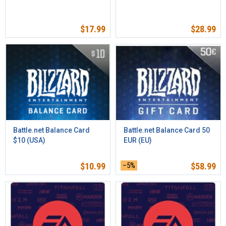
$
17.99
$
28.99
Battle.net Balance Card
Battle.net Balance Card 50
$10 (USA)
EUR (EU)
$
10.99
–5%
$
58.99