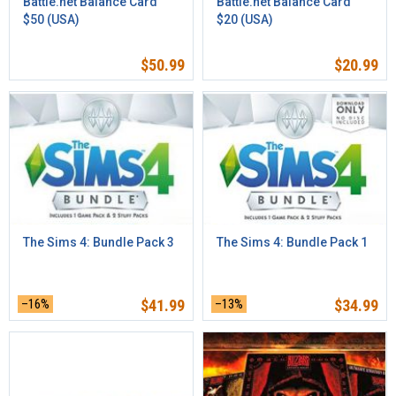
Battle.net Balance Card
Battle.net Balance Card
$50 (USA)
$20 (USA)
$
50.99
$
20.99
The Sims 4: Bundle Pack 3
The Sims 4: Bundle Pack 1
–16%
$
41.99
–13%
$
34.99