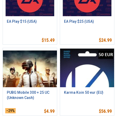
EA Play $15 (USA)
EA Play $25 (USA)
$
15.49
$
24.99
PUBG Mobile 300 + 25 UC
Karma Koin 50 eur (EU)
(Unknown Cash)
–29%
$
4.99
$
56.99