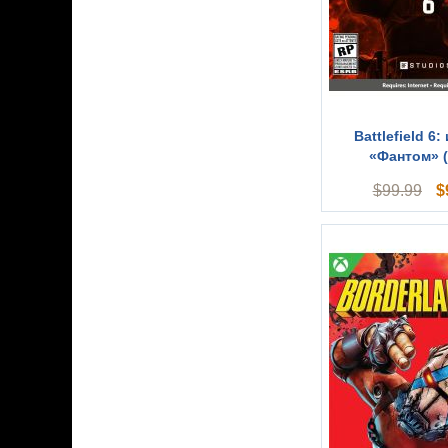
Battlefield 6
«Фантом» 
$
$
99.99