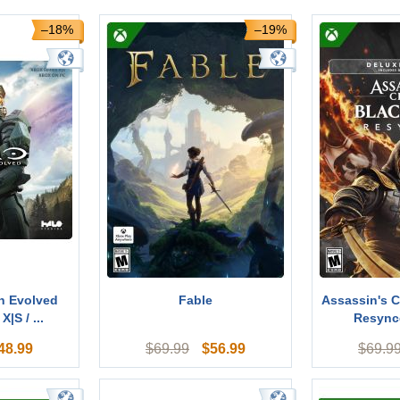
–18%
–19%
n Evolved
Fable
Assassin's C
|S / ...
Resynce
48.99
$
56.99
$
69.99
$
69.9