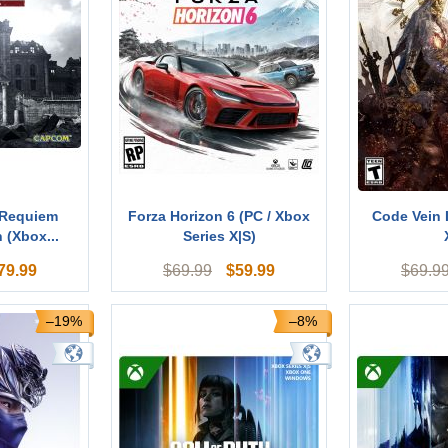
 Requiem
Forza Horizon 6 (PC / Xbox
Code Vein I
 (Xbox...
Series X|S)
79.99
$
59.99
$
69.99
$
69.9
–19%
–8%