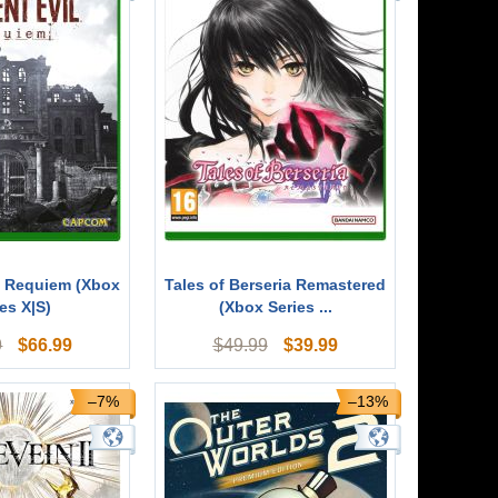
l Requiem (Xbox
Tales of Berseria Remastered
es X|S)
(Xbox Series ...
$
66.99
$
39.99
9
$
49.99
–7%
–13%