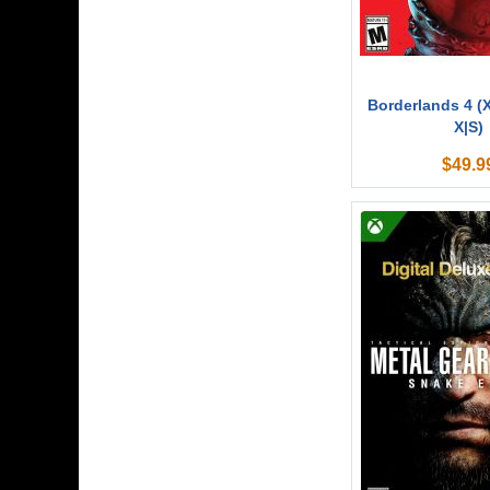
Borderlands 4 (
X|S)
$
49.9