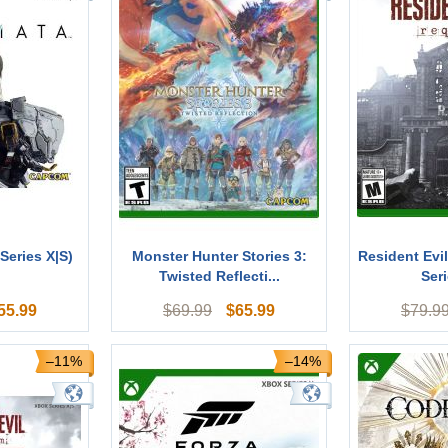
Series X|S)
Monster Hunter Stories 3:
Resident Evi
Twisted Reflecti...
Seri
55.99
$
65.99
$
69.99
$
79.9
–11%
–14%