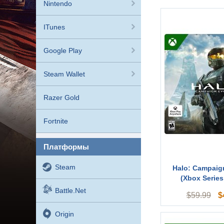
Nintendo
ITunes
Google Play
Steam Wallet
Razer Gold
Fortnite
платформы
Steam
Halo: Campaig
(Xbox Series X
Battle.net
$
$
59.99
Origin