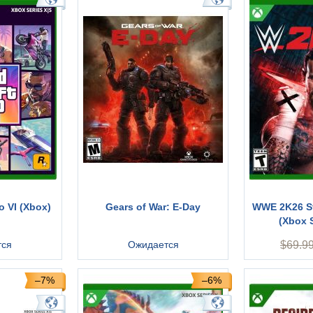
o VI (Xbox)
Gears of War: E-Day
WWE 2K26 St
(Xbox S
тся
Ожидается
$
69.9
–7%
–6%