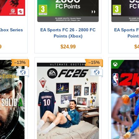
Xbox Series
EA Sports FC 26 - 2800 FC
EA Sports F
Points (Xbox)
Point
9
$
24.99
$
–13%
–15%