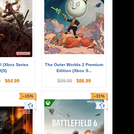
I (Xbox Series
The Outer Worlds 2 Premium
X|S)
Edition (Xbox S...
$
64.99
$
86.99
9
$
99.99
–15%
–31%