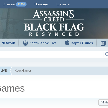
Отзывы
Помощь
Контакты
21510
n Network
Карты
Xbox Live
Карты
iTunes
 LIVE
Xbox Games
Games
44 Н