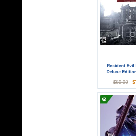
Resident Evil
Deluxe Edition
$
$
89.99