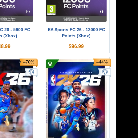
C 26 - 5900 FC
EA Sports FC 26 - 12000 FC
s (Xbox)
Points (Xbox)
48.99
$
96.99
–70%
–44%