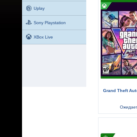
Uplay
Sony Playstation
XBox Live
Grand Theft Aut
Ожидае