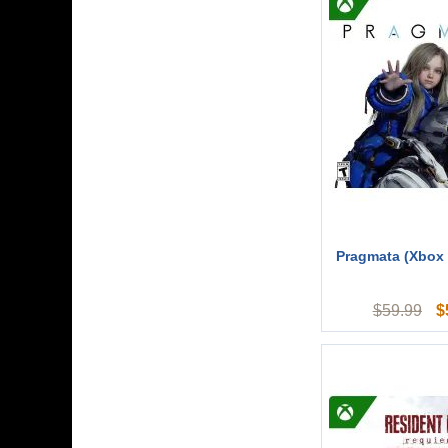
Pragmata (Xbox 
$
$
59.99