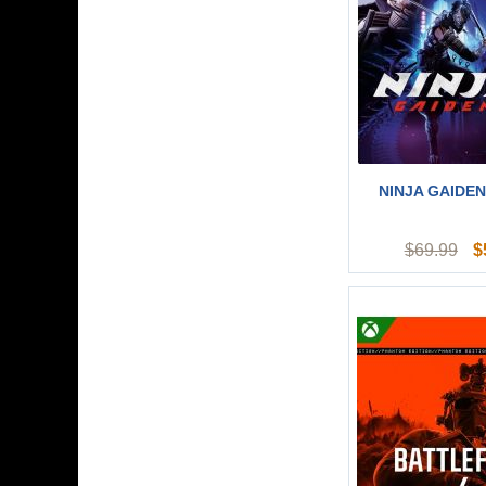
NINJA GAIDEN 
$
$
69.99