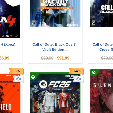
4 (Xbox)
Call of Duty: Black Ops 7 -
Call of Duty
Vault Edition ...
Cross-G
56.99
$
91.99
$
99.99
$
79.9
–5%
–64%