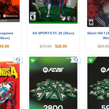
: издание
EA SPORTS FC 26 (Xbox)
Silent Hill f 
(Xbox)
Wi
94.99
$
28.99
$
79.99
$
69.9