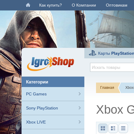
Как купить?
О Компании
Оптовикам
Карты
PlayStatio
категории
Главная
Xbox
PC Games
Xbox 
Sony PlayStation
Xbox LIVE