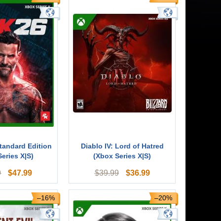
andard Edition
Diablo IV: Lord of Hatred
eries X|S)
(Xbox Series X|S)
$
47.99
$
36.99
9
$
39.99
–16%
–20%