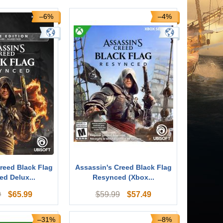
–6%
–4%
reed Black Flag
Assassin's Creed Black Flag
d Delux...
Resynced (Xbox...
$
65.99
$
57.49
9
$
59.99
–31%
–8%