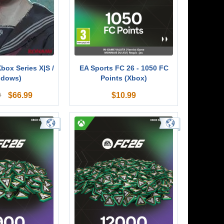
(Xbox Series X|S /
EA Sports FC 26 - 1050 FC
ndows)
Points (Xbox)
$
66.99
$
10.99
9