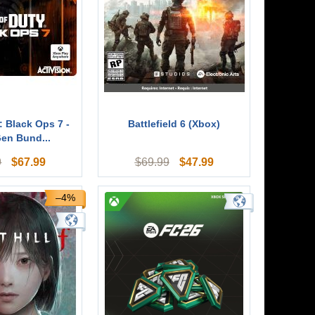
: Black Ops 7 -
Battlefield 6 (Xbox)
en Bund...
$
67.99
$
47.99
9
$
69.99
–4%