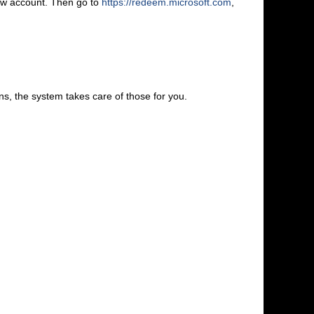
new account. Then go to
https://redeem.microsoft.com
,
s, the system takes care of those for you.