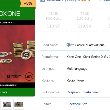
–5%
1000
2150
1000 Coins
2150 Coins
4
$
10.95
$
19.99
Spedizione:
Codice di attivazione
Piattaforma:
Xbox One, Xbox Series X|S / 
Le lingue:
Multi-language
Regione:
Region Free
Sviluppatore:
Respawn Entertainment
Editore:
Electronic Arts