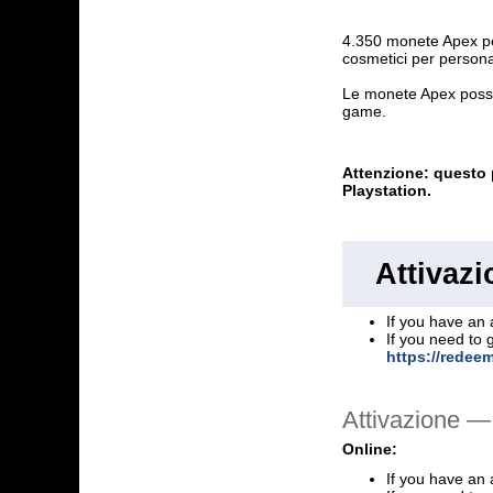
4.350 monete Apex per
cosmetici per persona
Le monete Apex posson
game.
Attenzione: questo 
Playstation.
Attivaz
If you have an 
If you need to 
https://redee
Attivazione —
Online:
If you have an 