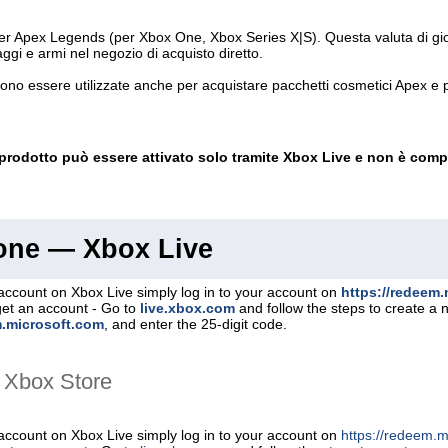
 Apex Legends (per Xbox One, Xbox Series X|S). Questa valuta di gioco
ggi e armi nel negozio di acquisto diretto.
o essere utilizzate anche per acquistare pacchetti cosmetici Apex e pe
prodotto può essere attivato solo tramite Xbox Live e non è compa
ione — Xbox Live
account on Xbox Live simply log in to your account on
https://redeem
get an account - Go to
live.xbox.com
and follow the steps to create a
m.microsoft.com
, and enter the 25-digit code.
 Хbox Store
account on Xbox Live simply log in to your account on
https://redeem.m