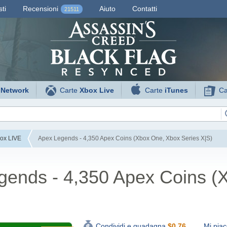
ti
Recensioni
Aiuto
Contatti
21511
 Network
Carte
Xbox Live
Carte
iTunes
Ca
ox LIVE
Apex Legends - 4,350 Apex Coins (Xbox One, Xbox Series X|S)
gends - 4,350 Apex Coins (
Mi piac
Condividi e guadagna
$
0.76