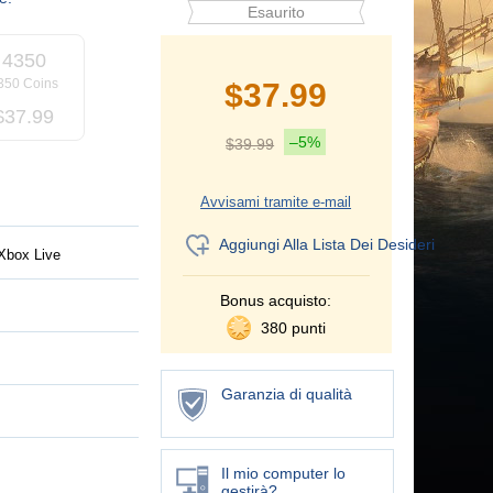
Esaurito
4350
350 Coins
$
37.99
$
37.99
–5%
$
39.99
Avvisami tramite e-mail
Aggiungi Alla Lista Dei Desideri
Xbox Live
Bonus acquisto:
380 punti
Garanzia di qualità
Il mio computer lo
gestirà?