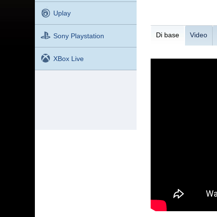
Uplay
Di base
Video
Sony Playstation
XBox Live