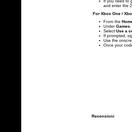
If you need to 
and enter the 2
For Xbox One / Xbox
From the
Hom
Under
Games
,
Select
Use a co
If prompted, si
Use the onscre
Once your code
Recensioni