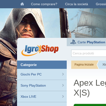
Come comprare?
Circa la società
Grossis
Carte
PlayStation
categorie
Pagina Iniziale
Xb
Giochi Per PC
Apex Le
Sony PlayStation
X|S)
Xbox LIVE