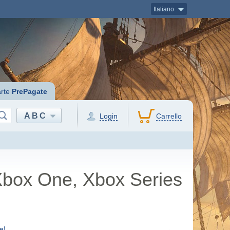
Italiano
rte
PrePagate
ABC
Login
Carrello
Xbox One, Xbox Series
e!