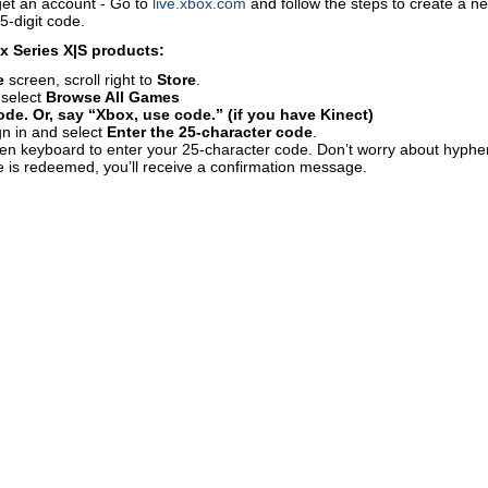
get an account - Go to
live.xbox.com
and follow the steps to create a 
5-digit code.
 Series X|S products:
e
screen, scroll right to
Store
.
 select
Browse All Games
de. Or, say “Xbox, use code.” (if you have Kinect)
gn in and select
Enter the 25-character code
.
en keyboard to enter your 25-character code. Don’t worry about hyphen
 is redeemed, you’ll receive a confirmation message.