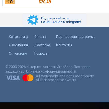
–18%
$
20.49
Каталог игр
Оплата
Партнерская программа
О компании
Доставка
Контакты
Оптовикам
Помощь
© 2003-2026 Интернет-магазин ИгроShop. Все права
защищены.
Политика конфиденциальности
.
All trademarks and logos are property
of their respective owners.