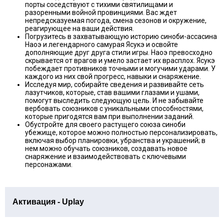
порты соседствуют с тихими святилищами и
разоренными войной провинциями. Вас ждет
непредсказуемая погода, смена сезонов и окружение,
реагирующее на ваши действия.
Погрузитесь в захватывающую историю синоби-ассасина
Наоэ и легендарного самурая Ясукэ и освойте
дополняющие друг друга стили игры. Наоэ превосходно
скрывается от врагов и умело застает их врасплох. Ясукэ
побеждает противников точными и могучими ударами. У
каждого из них свой прогресс, навыки и снаряжение.
Исследуя мир, собирайте сведения и развивайте сеть
лазутчиков, которые, став вашими глазами и ушами,
помогут выследить следующую цель. И не забывайте
вербовать союзников с уникальными способностями,
которые пригодятся вам при выполнении заданий.
Обустройте для своего растущего союза синоби
убежище, которое можно полностью персонализировать,
включая выбор планировки, убранства и украшений; в
нем можно обучать союзников, создавать новое
снаряжение и взаимодействовать с ключевыми
персонажами.
Активация - Uplay