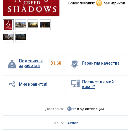
Бонус покупки:
560 игриков
Поделись и
$
1.68
Гарантия качества
заработай
Потянет ли мой
Мне нравится!
комп?
Доставка:
Код активации
Жанр:
Action