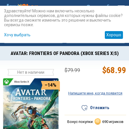
Здравствуйте! Можно нам включить несколько
дополнительных сервисов, для которых нужны файлы cookie?
Вы всегда сможете изменить это решение и выключить
сервисы позже.
Хочу выбрать
Хорошо
Карты
PSN
Карты
Prepaid
AVATAR: FRONTIERS OF PANDORA (XBOX SERIES X|S)
$
68.99
$
79.99
Нет в наличии
–14%
Напишите мне, когда появится
Отложить
Бонус покупки:
690 игриков