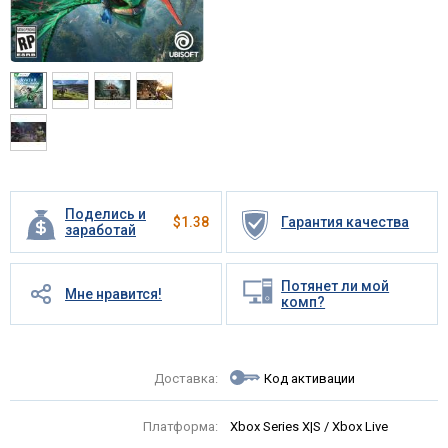
Поделись и
$
1.38
Гарантия качества
заработай
Потянет ли мой
Мне нравится!
комп?
Доставка:
Код активации
Платформа:
Xbox Series X|S / Xbox Live