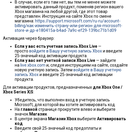
В случае, если его там нет, вы тем не менее можете
активировать данный продукт, поменяв регион вашего
Xbox магазина на любой другой, где этот товар
представлен. Инструкция на сайте Xbox по смене
магазина:
https://support.microsoft.com/ru-ru/account-
billing/как-изменить-страну-или-регион-для-microsoft-
store-и-др-e180415a-b4ad-7a9c-ef29-139bc71b1d09
Активация через браузер:
Если у вас есть учетная запись Xbox Live
—
просто
войдите в Вашу учетную запись Xbox
и введите
25-значный код активации продукта.
Если у вас нет учетной записи Xbox Live
— зайдите
на
live.xbox.com
и, следуя инструкциям на сайте, создайте
новую учетную запись. Затем
войдите в Вашу учетную
запись Xbox
и введите 25-значный код активации
продукта.
Для активации продуктов, предназначенных
для Xbox One /
Xbox Series X|S
:
Убедитесь, что выполнен вход в учетную запись
Microsoft, для которой вы хотите активировать код.
На
главной
странице прокрутите влево и выберите
значок
Магазин
.
В центре экрана
Магазин Xbox
выберите
Активировать
код
.
Введите свой 25-значный код предоплаты и