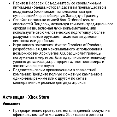
Парите в Небесах: Объединитесь со своим личным
питомцем - банши, которая даст вам преимущество в
воздушном бою и может использоваться для
путешествий через обширную Западную Границу.
Освойте несколько стилей боя: Отбивайтесь от
опасностей Пандоры, используя точность традиционного
оружия На'ви, включая лук и копьеметание, или
используйте свою человеческую подготовку с более
разрушительным оружием, таким как штурмовая
винтовка или дробовик.
Игра нового поколения: Avatar: Frontiers of Pandora,
разработанная для максимального использования
возможностей Xbox Series X|S, расширяет границы
погружения в мир игры, благодаря исключительному
уровню детализации, рендеринга, плотности мира и
захватывающего звука.
Поделитесь своим приключением в совместной
компании: Пройдите полную сюжетную кампанию в
одиночном режиме или с другом по сети в
кооперативном режиме для двух игроков.
Активация - Хbox Store
Внимание:
Предварительно проверьте, есть ли данный продукт на
официальном сайте магазина Xbox вашего региона.