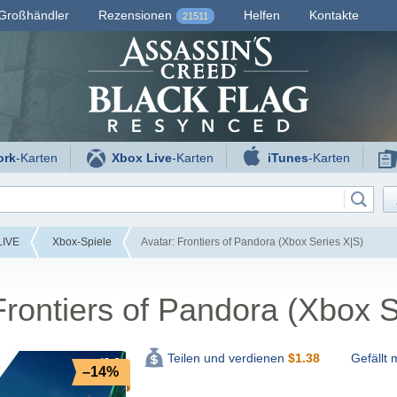
Großhändler
Rezensionen
Helfen
Kontakte
21511
ork
-Karten
Xbox Live
-Karten
iTunes
-Karten
LIVE
Xbox-Spiele
Avatar: Frontiers of Pandora (Xbox Series X|S)
Frontiers of Pandora (Xbox S
Gefällt m
Teilen und verdienen
$
1.38
–14%