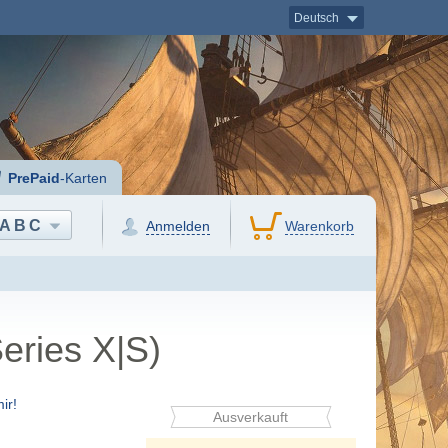
Deutsch
PrePaid
-Karten
ABC
Anmelden
Warenkorb
eries X|S)
ir!
Ausverkauft