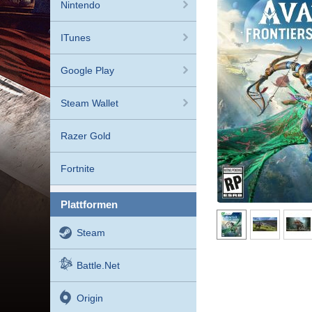
Nintendo
ITunes
Google Play
Steam Wallet
Razer Gold
Fortnite
plattformen
Steam
Battle.net
Origin