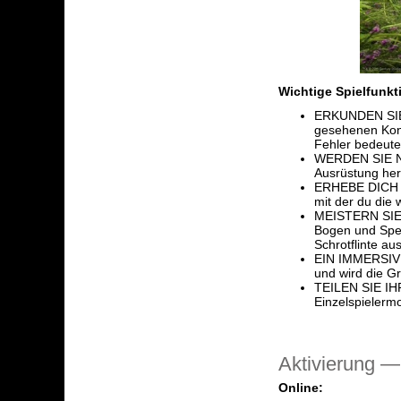
Wichtige Spielfunkt
ERKUNDEN SIE
gesehenen Kont
Fehler bedeute
WERDEN SIE NA’
Ausrüstung her
ERHEBE DICH DU
mit der du die
MEISTERN SIE 
Bogen und Spee
Schrotflinte au
EIN IMMERSIVES
und wird die G
TEILEN SIE I
Einzelspielerm
Aktivierung —
Online: