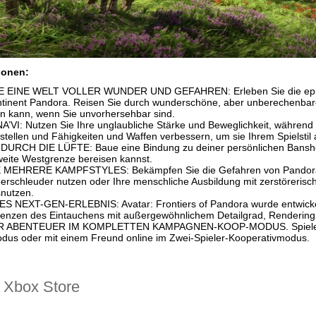
ionen:
 EINE WELT VOLLER WUNDER UND GEFAHREN: Erleben Sie die episc
inent Pandora. Reisen Sie durch wunderschöne, aber unberechenbare 
n kann, wenn Sie unvorhersehbar sind.
VI: Nutzen Sie Ihre unglaubliche Stärke und Beweglichkeit, während S
stellen und Fähigkeiten und Waffen verbessern, um sie Ihrem Spielstil
RCH DIE LÜFTE: Baue eine Bindung zu deiner persönlichen Banshee au
 weite Westgrenze bereisen kannst.
MEHRERE KAMPFSTYLES: Bekämpfen Sie die Gefahren von Pandora, inde
rschleuder nutzen oder Ihre menschliche Ausbildung mit zerstöreris
snutzen.
 NEXT-GEN-ERLEBNIS: Avatar: Frontiers of Pandora wurde entwickelt
renzen des Eintauchens mit außergewöhnlichem Detailgrad, Rendering,
HR ABENTEUER IM KOMPLETTEN KAMPAGNEN-KOOP-MODUS. Spielen S
odus oder mit einem Freund online im Zwei-Spieler-Kooperativmodus.
 Хbox Store