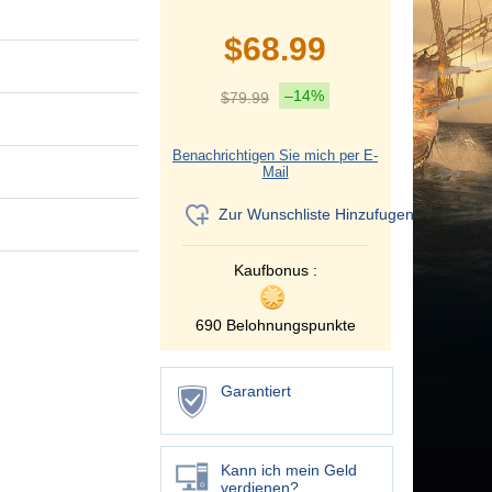
$
68.99
–14%
$
79.99
Benachrichtigen Sie mich per E-
Mail
Zur Wunschliste Hinzufugen
Kaufbonus :
690 Belohnungspunkte
Garantiert
Kann ich mein Geld
verdienen?