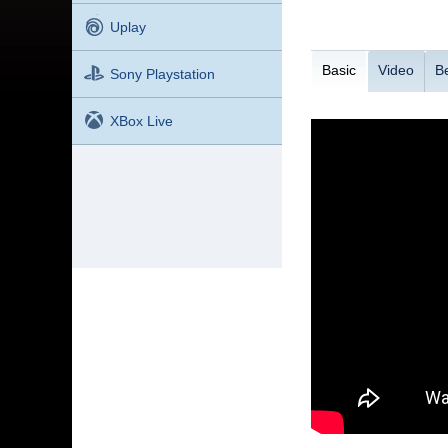
Uplay
Basic
Video
B
Sony Playstation
XBox Live