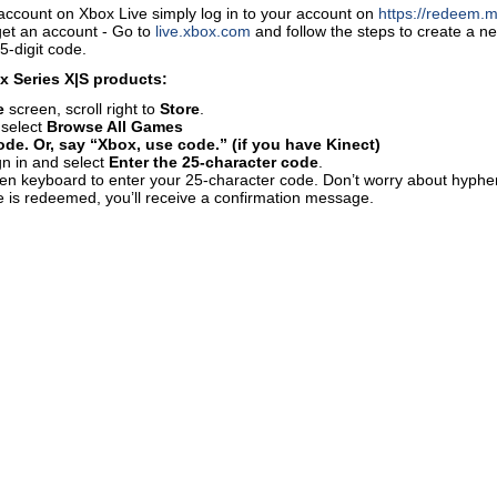
account on Xbox Live simply log in to your account on
https://redeem.m
get an account - Go to
live.xbox.com
and follow the steps to create a 
5-digit code.
 Series X|S products:
e
screen, scroll right to
Store
.
 select
Browse All Games
de. Or, say “Xbox, use code.” (if you have Kinect)
gn in and select
Enter the 25-character code
.
en keyboard to enter your 25-character code. Don’t worry about hyphen
 is redeemed, you’ll receive a confirmation message.