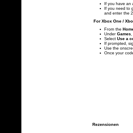
If you have an 
If you need to 
and enter the 2
For Xbox One / Xbox
From the
Hom
Under
Games
,
Select
Use a co
If prompted, si
Use the onscre
Once your code
Rezensionen