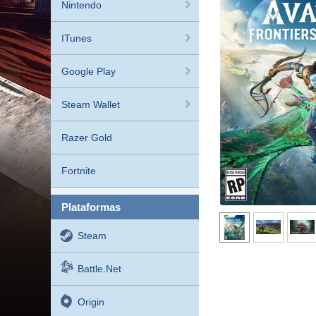
Nintendo
ITunes
Google Play
Steam Wallet
Razer Gold
Fortnite
plataformas
Steam
Battle.net
Origin