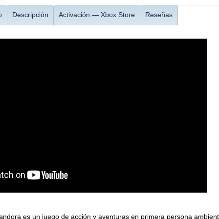
o
Descripción
Activación — Хbox Store
Reseñas
Pandora es un juego de acción y aventuras en primera persona ambient