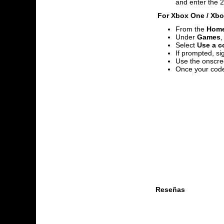
and enter the 2
For Xbox One / Xbox
From the
Hom
Under
Games
,
Select
Use a co
If prompted, si
Use the onscre
Once your code
Reseñas