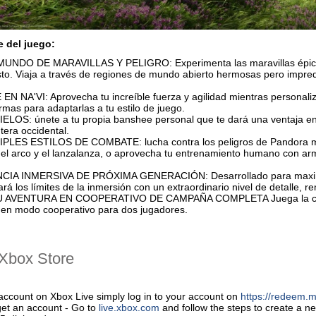
e del juego:
NDO DE MARAVILLAS Y PELIGRO: Experimenta las maravillas épicas d
to. Viaja a través de regiones de mundo abierto hermosas pero imprede
 NA'VI: Aprovecha tu increíble fuerza y agilidad mientras personali
rmas para adaptarlas a tu estilo de juego.
LOS: únete a tu propia banshee personal que te dará una ventaja en 
ntera occidental.
ES ESTILOS DE COMBATE: lucha contra los peligros de Pandora mient
s el arco y el lanzalanza, o aprovecha tu entrenamiento humano con ar
IA INMERSIVA DE PRÓXIMA GENERACIÓN: Desarrollado para maximizar 
á los límites de la inmersión con un extraordinario nivel de detalle, r
AVENTURA EN COOPERATIVO DE CAMPAÑA COMPLETA Juega la campañ
 en modo cooperativo para dos jugadores.
Хbox Store
account on Xbox Live simply log in to your account on
https://redeem.m
get an account - Go to
live.xbox.com
and follow the steps to create a 