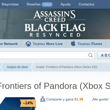
Mayoristas
Reseñas
Ayuda
Contactos
21510
on Network
Tarjetas
Xbox Live
Tarjetas
iTunes
AB
Juegos de xbox
Avatar: Frontiers of Pandora (Xbox Series X|S)
Frontiers of Pandora (Xbox S
¡Me gusta!
Comparte y gana
$
1.38
–14%