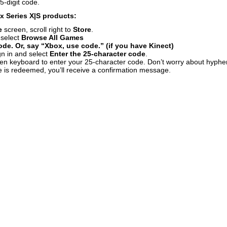
5-digit code.
 Series X|S products:
e
screen, scroll right to
Store
.
 select
Browse All Games
de. Or, say “Xbox, use code.” (if you have Kinect)
gn in and select
Enter the 25-character code
.
en keyboard to enter your 25-character code. Don’t worry about hyphen
 is redeemed, you’ll receive a confirmation message.