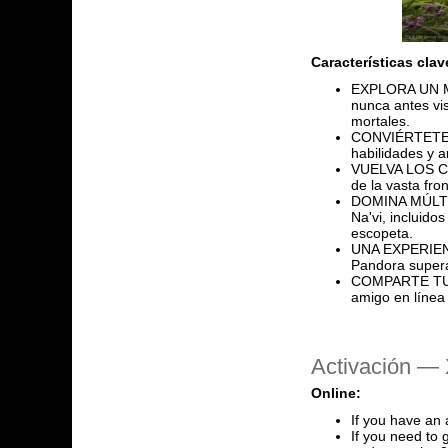
Características clav
EXPLORA UN MU
nunca antes vis
mortales.
CONVIÉRTETE EN
habilidades y a
VUELVA LOS CIE
de la vasta fro
DOMINA MÚLTIPL
Na'vi, incluido
escopeta.
UNA EXPERIENC
Pandora superar
COMPARTE TU 
amigo en línea
Activación — 
Online:
If you have an 
If you need to 