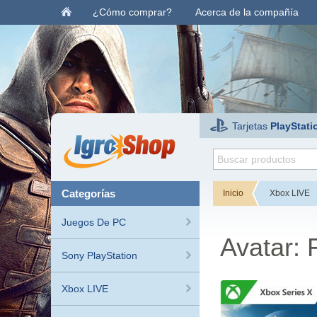
¿Cómo comprar?
Acerca de la compañía
Tarjetas
PlayStati
categorías
Inicio
Xbox LIVE
Juegos De PC
Avatar: 
Sony PlayStation
Xbox LIVE