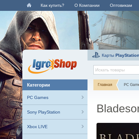
Как купить?
О Компании
Оптовикам
Карты
PlayStatio
категории
Главная
PC Gam
PC Games
Bladeso
Sony PlayStation
Xbox LIVE