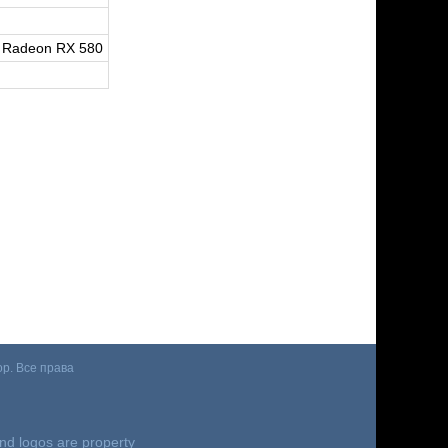
 Radeon RX 580
p. Все права
nd logos are property