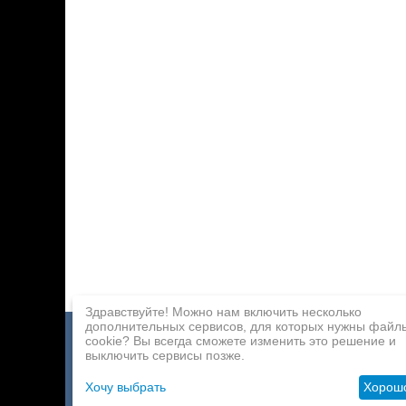
Здравствуйте! Можно нам включить несколько
дополнительных сервисов, для которых нужны файл
cookie? Вы всегда сможете изменить это решение и
Каталог игр
Оплата
Партнерская программа
выключить сервисы позже.
О компании
Доставка
Контакты
Хочу выбрать
Хорош
Оптовикам
Помощь