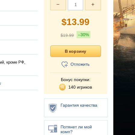
−
+
$
13.99
–30%
$
19.99
ий, кроме РФ,
Отложить
Бонус покупки:
s
140 игриков
Гарантия качества
Потянет ли мой
комп?