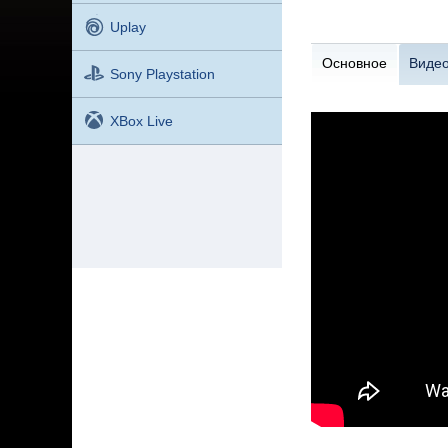
Uplay
Основное
Виде
Sony Playstation
XBox Live