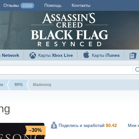
Отзывы
Помощь
Контакты
21510
n Network
Карты
Xbox Live
Карты
iTunes
es
RPG
Bladesong
ng
Мне 
Поделись и заработай
$
0.42
–30%