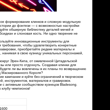
одное формирование клинков и сложную модульную
истории до фэнтези — с возможностью настройки
дуйте обширную библиотеку деталей мечей и
обсидиан и слоновая кость. Ни одно творение не
пользуйте инновационные инструменты для
и требования, чтобы удовлетворить конкретные
гравировки, приобретайте редкие материалы и
, нанимая в свою кузницу уникальных персонажей,
округ Эрен-Кипа, от оживленной Цитадельской
зы или просто отдохнуть. Создавая клинки для
будете ли вы вовлечены в их планы по возвращению
д Маскированного Короля?
е кампании и куйте без ограничений в творческом
й, инструментов, материалов и гравировок.
и с активным сообществом кузнецов Bladesong.
 клубу чемпионов!
 1600