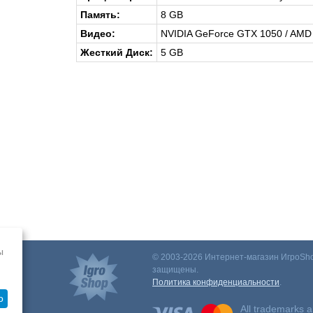
Память:
8 GB
Видео:
NVIDIA GeForce GTX 1050 / AMD
Жесткий Диск:
5 GB
ы
© 2003-2026 Интернет-магазин ИгроSho
защищены.
Политика конфиденциальности
.
о
All trademarks a