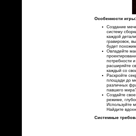
Особенности игры
Создание мече
систему сборк
каждой детали
гравировок, в
будет похожим
Овладейте мас
проектировани
потребности и
расширяйте св
каждый со св
Раскройте сек
площади до ме
различных фра
павшего мира?
Создайте свое
режиме, глубо
Используйте м
Найдите вдохн
Системные требов