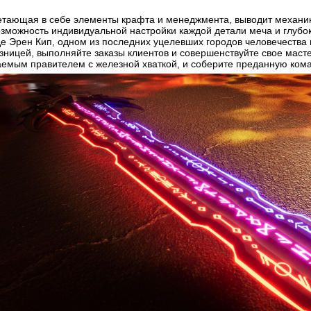
четающая в себе элементы крафта и менеджмента, выводит механик
можность индивидуальной настройки каждой детали меча и глубоки
де Эрен Кип, одном из последних уцелевших городов человечества по
зницей, выполняйте заказы клиентов и совершенствуйте свое масте
емым правителем с железной хваткой, и соберите преданную коман