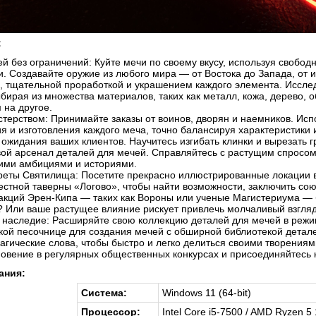
:
й без ограничений: Куйте мечи по своему вкусу, используя своб
и. Создавайте оружие из любого мира — от Востока до Запада, от 
, тщательной проработкой и украшением каждого элемента. Иссле
ыбирая из множества материалов, таких как металл, кожа, дерево, 
 на другое.
терством: Принимайте заказы от воинов, дворян и наемников. Ис
я и изготовления каждого меча, точно балансируя характеристики 
 ожидания ваших клиентов. Научитесь изгибать клинки и вырезать 
ой арсенал деталей для мечей. Справляйтесь с растущим спросом
оими амбициями и историями.
реты Святилища: Посетите прекрасно иллюстрированные локации в
стной таверны «Логово», чтобы найти возможности, заключить сою
кций Эрен-Кипа — таких как Вороны или ученые Магистериума — 
 Или ваше растущее влияние рискует привлечь молчаливый взгля
 наследие: Расширяйте свою коллекцию деталей для мечей в режим
кой песочнице для создания мечей с обширной библиотекой детале
агические слова, чтобы быстро и легко делиться своими творениям
овение в регулярных общественных конкурсах и присоединяйтесь к
ания:
Система:
Windows 11 (64-bit)
Процессор:
Intel Core i5-7500 / AMD Ryzen 5