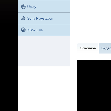
Uplay
Sony Playstation
XBox Live
Основное
Виде