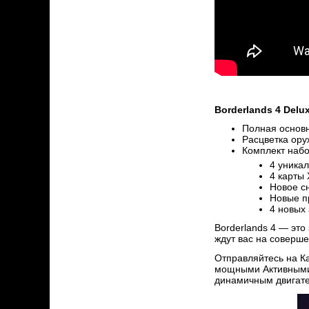
Borderlands 4 Delu
Полная основн
Расцветка ору
Комплект наб
4 уника
4 карты
Новое с
Новые п
4 новых
Borderlands 4 — эт
ждут вас на соверш
Отправляйтесь на Ка
мощными Активными 
динамичным двигат