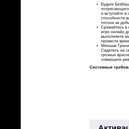
Будьте Безбаш
потрясающего 
и вступайте в
способности в
погони за доб
Сражайтесь в 
игре онлайн до
выполняете ми
провести врем
Меньше Грани
Садитесь на с
грозных враго
совершите рев
Системные требов
Активац