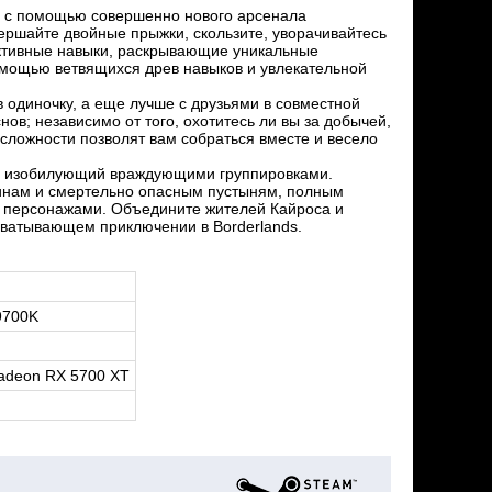
в с помощью совершенно нового арсенала
ершайте двойные прыжки, скользите, уворачивайтесь
 активные навыки, раскрывающие уникальные
омощью ветвящихся древ навыков и увлекательной
в одиночку, а еще лучше с друзьями в совместной
нов; независимо от того, охотитесь ли вы за добычей,
сложности позволят вам собраться вместе и весело
, изобилующий враждующими группировками.
инам и смертельно опасным пустыням, полным
и персонажами. Объедините жителей Кайроса и
ахватывающем приключении в Borderlands.
-9700K
adeon RX 5700 XT