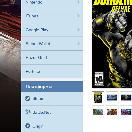
Nintendo
ITunes
Google Play
Steam Wallet
Razer Gold
Fortnite
платформы
Steam
Battle.net
Origin