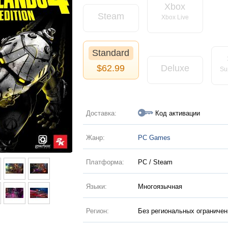
Xbox
Steam
Xbox Live
Standard
$
62.99
Deluxe
Su
Доставка:
Код активации
Жанр:
PC Games
Платформа:
PC / Steam
Языки:
Многоязычная
Регион:
Без региональных ограничен