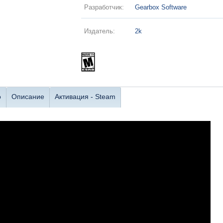
Разработчик:
Gearbox Software
Издатель:
2k
о
Описание
Активация - Steam