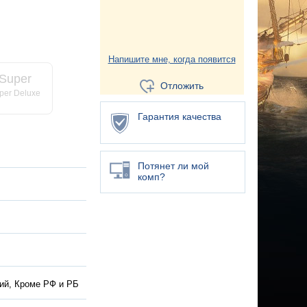
Напишите мне, когда появится
Super
Отложить
per Deluxe
Гарантия качества
Потянет ли мой
комп?
ий, Кроме РФ и РБ