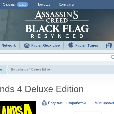
Отзывы
Помощь
Контакты
21510
n Network
Карты
Xbox Live
Карты
iTunes
es
Borderlands 4 Deluxe Edition
nds 4 Deluxe Edition
Мне нравит
Поделись и заработай