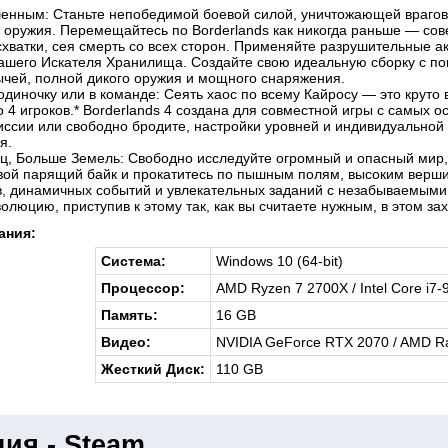
енным: Станьте непобедимой боевой силой, уничтожающей враго
оружия. Перемещайтесь по Borderlands как никогда раньше — сов
 схватки, сея смерть со всех сторон. Применяйте разрушительные
ашего Искателя Хранилища. Создайте свою идеальную сборку с п
ычей, полной дикого оружия и мощного снаряжения.
одиночку или в команде: Сеять хаос по всему Кайросу — это круто 
 4 игроков.* Borderlands 4 создана для совместной игры с самых ос
ссии или свободно бродите, настройки уровней и индивидуальной 
я.
ц, Больше Земель: Свободно исследуйте огромный и опасный мир
вой парящий байк и прокатитесь по пышным полям, высоким верш
в, динамичных событий и увлекательных заданий с незабываемым
олюцию, приступив к этому так, как вы считаете нужным, в этом з
ания:
Система:
Windows 10 (64-bit)
Процессор:
AMD Ryzen 7 2700X / Intel Core i7
Память:
16 GB
Видео:
NVIDIA GeForce RTX 2070 / AMD R
Жесткий Диск:
110 GB
ия - Steam