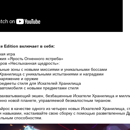
xe Edition включает в себя:
ая игра
жия «Ярость Огненного ястреба»
оров «Неслыханная щедрость»:
льные зоны с новыми миссиями и уникальными боссами
 Хранилища с уникальными испытаниями и наградами
наряжение и оружие
редметы стиля для Искателей Хранилища
 автомобиля с новыми предметами стиля
о захватывающий экшен, безбашенные Искатели Хранилища и милли
енно новой планете, управляемой безжалостным тираном.
йрос в качестве одного из четырех новых Искателей Хранилища, с
навыками, настаивайте свою сборку с помощью разветвленных Др
ельным способностям.