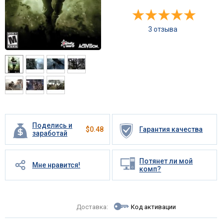
3 отзыва
Поделись и
$
0.48
Гарантия качества
заработай
Потянет ли мой
Мне нравится!
комп?
Доставка:
Код активации