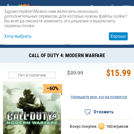
Здравствуйте! Можно нам включить несколько
дополнительных сервисов, для которых нужны файлы cookie?
Вы всегда сможете изменить это решение и выключить
сервисы позже.
Хочу выбрать
Хорошо
Карты
PSN
Карты
Prepaid
CALL OF DUTY 4: MODERN WARFARE
$
15.99
$
39.99
Нет в наличии
–60%
Напишите мне, когда появится
Отложить
Бонус покупки:
160 игриков