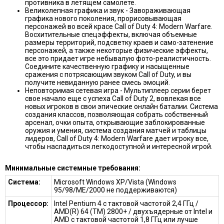
противника в летящем самолете.
Великолепная графика и звук - Завораживающая
графика нового поколения, прорисовывающая
персонажей во всей красе Call of Duty 4: Modern Warfare.
Восхитительные спецэффекты, включая объемные
размеры территорий, подсветку краев и само-затенение
персонажей, а также некоторые физические эффекты,
все это придает игре небывалую фото-реалистичность.
Соедините качественную графику и насыщенные
сражения с потрясающим звуком Call of Duty, и вы
получите невиданную ранее смесь эмоций.
Неповторимая сетевая игра - Мультиплеер серии берет
свое начало еще с успеха Call of Duty 2, вовлекая все
новых игроков в свои эпические онлайн баталии. Система
создания классов, позволяющая собрать собственный
арсенал, очки опыта, открывающие заблокированные
оружия и умения, система создания матчей и таблицы
лидеров, Call of Duty 4: Modern Warfare дает игроку все,
чтобы насладиться легкодоступной и интересной игрой.
Минимальные системные требования:
Система:
Microsoft Windows XP/Vista (Windows
95/98/ME/2000 не поддерживаются)
Процессор:
Intel Pentium 4 с тактовой частотой 2,4 ГГц /
AMD(R) 64 (TM) 2800+ / двухъядерные от Intel и
AMD с тактовой частотой 1,8 ГГц или лучше