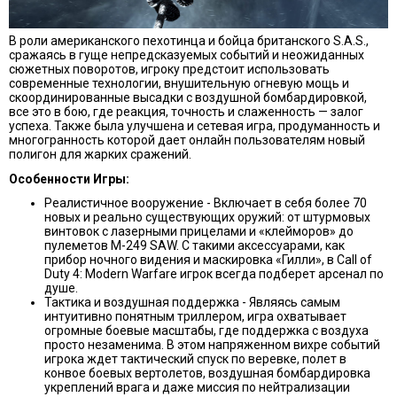
В роли американского пехотинца и бойца британского S.A.S.,
сражаясь в гуще непредсказуемых событий и неожиданных
сюжетных поворотов, игроку предстоит использовать
современные технологии, внушительную огневую мощь и
скоординированные высадки с воздушной бомбардировкой,
все это в бою, где реакция, точность и слаженность — залог
успеха. Также была улучшена и сетевая игра, продуманность и
многогранность которой дает онлайн пользователям новый
полигон для жарких сражений.
Особенности Игры:
Реалистичное вооружение - Включает в себя более 70
новых и реально существующих оружий: от штурмовых
винтовок с лазерными прицелами и «клейморов» до
пулеметов M-249 SAW. С такими аксессуарами, как
прибор ночного видения и маскировка «Гилли», в Call of
Duty 4: Modern Warfare игрок всегда подберет арсенал по
душе.
Тактика и воздушная поддержка - Являясь самым
интуитивно понятным триллером, игра охватывает
огромные боевые масштабы, где поддержка с воздуха
просто незаменима. В этом напряженном вихре событий
игрока ждет тактический спуск по веревке, полет в
конвое боевых вертолетов, воздушная бомбардировка
укреплений врага и даже миссия по нейтрализации