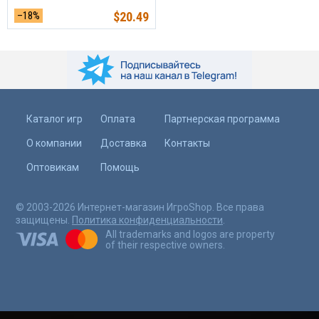
–18%
$
20.49
Каталог игр
Оплата
Партнерская программа
О компании
Доставка
Контакты
Оптовикам
Помощь
© 2003-2026 Интернет-магазин ИгроShop. Все права
защищены.
Политика конфиденциальности
.
All trademarks and logos are property
of their respective owners.