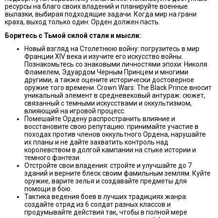
ресурсы на благо своих владений и планируйте военные
вылазки, выбирая подходящие задачи. Когда мир на грани
краха, выход только один: Орден должен пасть.
Боритесь с Тьмой силой стали и мысли:
Новый взгляд на Столетнюю войну: погрузитесь в мир
Франции XIV века и изучите его искусство войны.
Познакомьтесь со знаковыми личностями эпохи: Николя
Фламелем, Эдуардом Черным Принцем и многими
другими, а также оцените исторически достоверное
оружие того времени. Crown Wars: The Black Prince вносит
уникальный элемент в средневековый антураж: сюжет,
связанный с темными искусствами и оккультизмом,
влияющий на игровой процесс.
Помешайте Ордену распространить влияние и
восстановите свою репутацию: принимайте участие в
походах против членов оккультного Ордена, нарушайте
их планы и не дайте захватить контроль над
королевством в долгой кампании на стыке истории и
темного фэнтези.
Отстройте свои владения: стройте и улучшайте до 7
зданий и верните блеск своим фамильным землям. Куйте
оружие, варите зелья и создавайте предметы для
помощи в бою.
Тактика ведения боев в лучших традициях жанра:
создайте отряд из 6 солдат разных классов и
продумывайте действия так, чтобы в полной мере