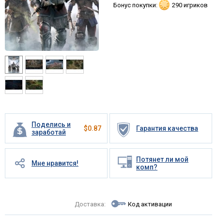
Бонус покупки:
290 игриков
Поделись и
$
0.87
Гарантия качества
заработай
Потянет ли мой
Мне нравится!
комп?
Доставка:
Код активации