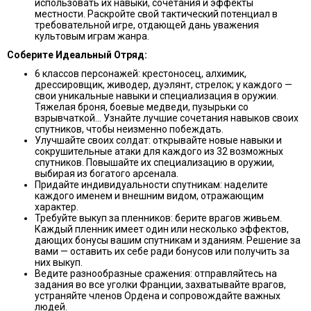
использовать их навыки, сочетания и эффекты
местности. Раскройте свой тактический потенциал в
требовательной игре, отдающей дань уважения
культовым играм жанра.
Соберите Идеальный Отряд:
6 классов персонажей: крестоносец, алхимик,
дрессировщик, живодер, дуэлянт, стрелок; у каждого —
свои уникальные навыки и специализация в оружии.
Тяжелая броня, боевые медведи, пузырьки со
взрывчаткой... Узнайте лучшие сочетания навыков своих
спутников, чтобы неизменно побеждать.
Улучшайте своих солдат: открывайте новые навыки и
сокрушительные атаки для каждого из 32 возможных
спутников. Повышайте их специализацию в оружии,
выбирая из богатого арсенала.
Придайте индивидуальности спутникам: наделите
каждого именем и внешним видом, отражающим
характер.
Требуйте выкуп за пленников: берите врагов живьем.
Каждый пленник имеет один или несколько эффектов,
дающих бонусы вашим спутникам и зданиям. Решение за
вами — оставить их себе ради бонусов или получить за
них выкуп.
Ведите разнообразные сражения: отправляйтесь на
задания во все уголки Франции, захватывайте врагов,
устраняйте членов Ордена и сопровождайте важных
людей.