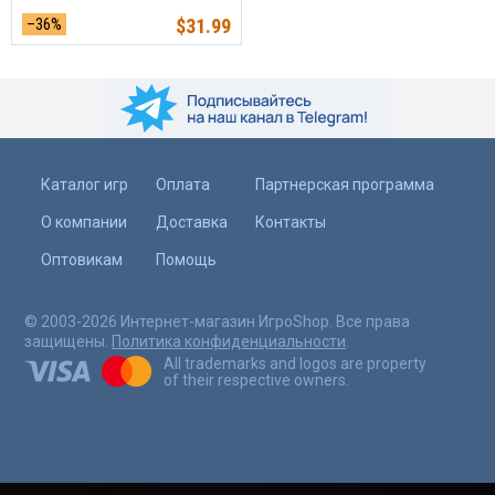
–36%
$
31.99
Каталог игр
Оплата
Партнерская программа
О компании
Доставка
Контакты
Оптовикам
Помощь
© 2003-2026 Интернет-магазин ИгроShop. Все права
защищены.
Политика конфиденциальности
.
All trademarks and logos are property
of their respective owners.