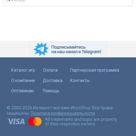
Каталог игр
Оплата
Партнерская программа
О компании
Доставка
Контакты
Оптовикам
Помощь
© 2003-2026 Интернет-магазин ИгроShop. Все права
защищены.
Политика конфиденциальности
.
All trademarks and logos are property
of their respective owners.