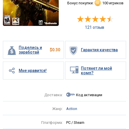
Бонус покупки:
100 игриков
121 отзыв
Поделись и
$
0.30
Гарантия качества
заработай
Потянет ли мой
Мне нравится!
комп?
Доставка:
Код активации
Жанр:
Action
Платформа:
PC / Steam