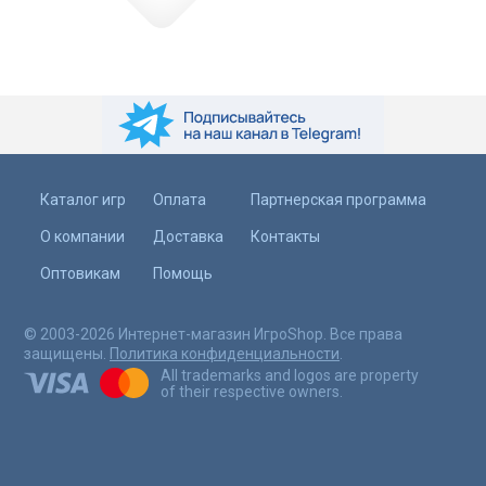
Каталог игр
Оплата
Партнерская программа
О компании
Доставка
Контакты
Оптовикам
Помощь
© 2003-2026 Интернет-магазин ИгроShop. Все права
защищены.
Политика конфиденциальности
.
All trademarks and logos are property
of their respective owners.