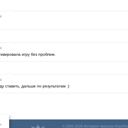
4
4
тивировала игру без проблем.
4
ду ставить, дальше по результатам :)
ы
© 2003-2026 Интернет-магазин ИгроSho