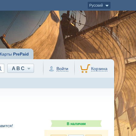
Русский
Карты
PrePaid
ABC
Войти
Корзина
В наличии
вится!