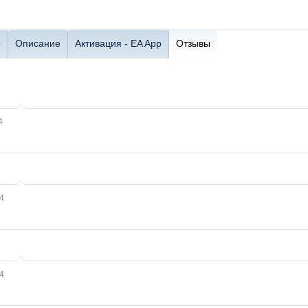
о
Описание
Активация - EA App
Отзывы
4
4
4