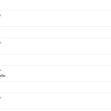
4
4
4
ибо. .
4