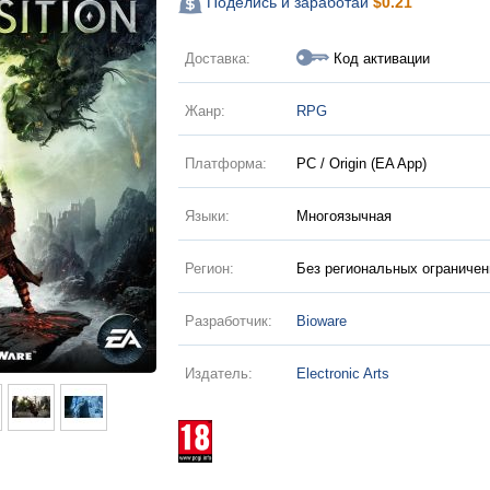
Поделись и заработай
$
0.21
Доставка:
Код активации
Жанр:
RPG
Платформа:
PC / Origin (EA App)
Языки:
Многоязычная
Регион:
Без региональных ограничен
Разработчик:
Bioware
Издатель:
Electronic Arts