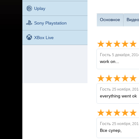
Uplay
Основное
Виде
Sony Playstation
XBox Live
Гость
5 декабря, 201
work on...
Гость
25 ноября, 201
everything went ok
Гость
25 ноября, 201
Все супер,