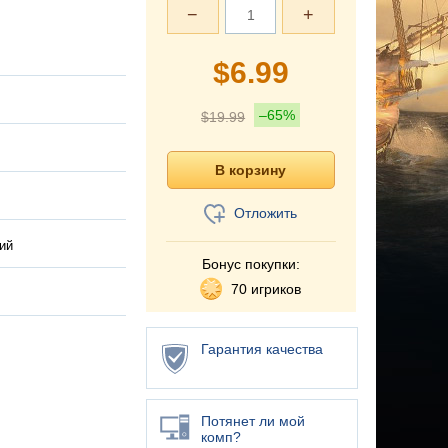
−
+
$
6.99
–65%
$
19.99
Отложить
ий
Бонус покупки:
70 игриков
Гарантия качества
Потянет ли мой
комп?