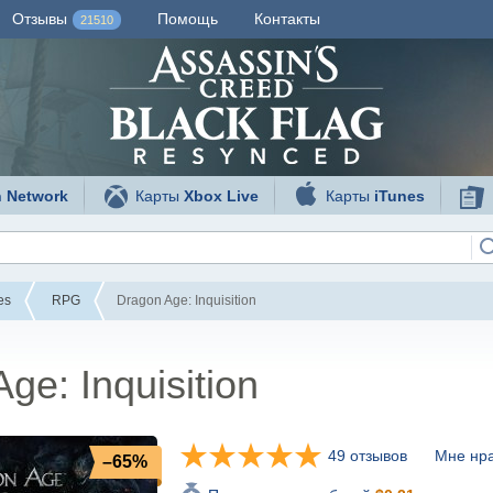
Отзывы
Помощь
Контакты
21510
n Network
Карты
Xbox Live
Карты
iTunes
es
RPG
Dragon Age: Inquisition
ge: Inquisition
49 отзывов
Мне нра
–65%