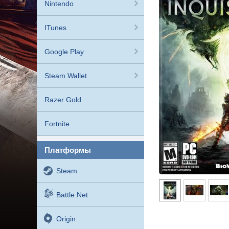
Nintendo
ITunes
Google Play
Steam Wallet
Razer Gold
Fortnite
платформы
Steam
Battle.net
Origin