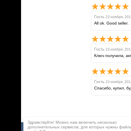
Гость
23 ноября, 201
All ok. Good seller.
Гость
23 ноября, 201
Ключ получила, ак
Гость
23 ноября, 201
Спасибо, купил, бу
Здравствуйте! Можно нам включить несколько
дополнительных сервисов, для которых нужны файл