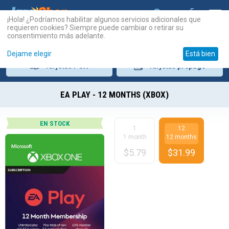
¡Hola! ¿Podríamos habilitar algunos servicios adicionales que
requieren cookies? Siempre puede cambiar o retirar su
consentimiento más adelante.
Dejame elegir
Está bien
Tarjetas
PSN
Tarjetas
prepago
EA PLAY - 12 MONTHS (XBOX)
EN STOCK
1
12
1 month
12 months
$
5.79
$
31.99