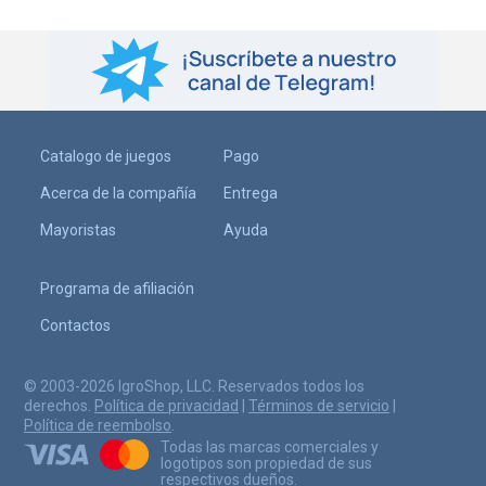
Catalogo de juegos
Pago
Acerca de la compañía
Entrega
Mayoristas
Ayuda
Programa de afiliación
Contactos
© 2003-2026 IgroShop, LLC. Reservados todos los
derechos.
Política de privacidad
|
Términos de servicio
|
Política de reembolso
.
Todas las marcas comerciales y
logotipos son propiedad de sus
respectivos dueños.