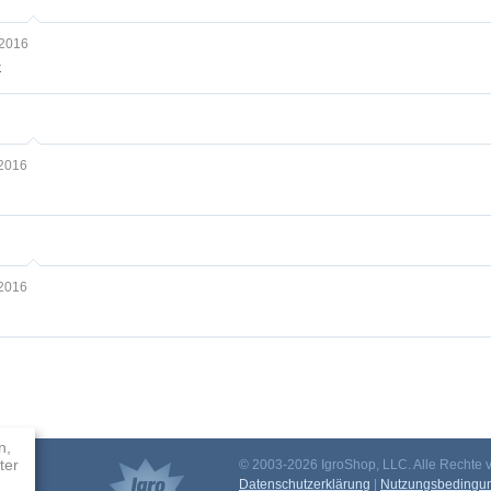
 2016
k
 2016
 2016
n,
ter
© 2003-2026 IgroShop, LLC. Alle Rechte v
mm
Datenschutzerklärung
|
Nutzungsbedingu