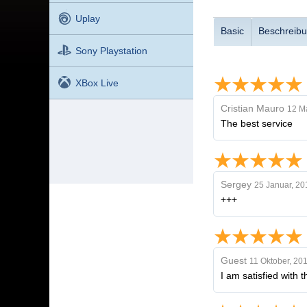
Uplay
Basic
Beschreib
Sony Playstation
XBox Live
Cristian Mauro
12 M
The best service
Sergey
25 Januar, 20
+++
Guest
11 Oktober, 20
I am satisfied with