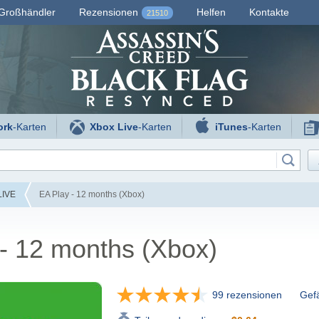
Großhändler
Rezensionen
Helfen
Kontakte
21510
ork
-Karten
Xbox Live
-Karten
iTunes
-Karten
LIVE
EA Play - 12 months (Xbox)
- 12 months (Xbox)
99 rezensionen
Gefä