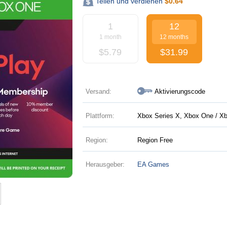
Teilen und verdienen
$
0.64
1
12
1 month
12 months
$
5.79
$
31.99
Versand:
Aktivierungscode
Plattform:
Xbox Series X, Xbox One / Xb
Region:
Region Free
Herausgeber:
EA Games