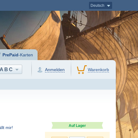
Deutsch
PrePaid
-Karten
ABC
Anmelden
Warenkorb
Auf Lager
llt mir!