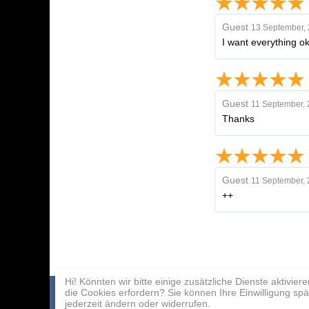
Guest
13 September,
I want everything o
Guest
11 September,
Thanks
Guest
11 September,
++
Hi! Könnten wir bitte einige zusätzliche Dienste aktiviere
die Cookies erfordern? Sie können Ihre Einwilligung spä
Spielekatalog
Zahlung
Partnerprogra
jederzeit ändern oder widerrufen.