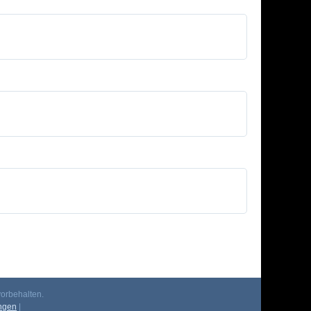
orbehalten.
ngen
|