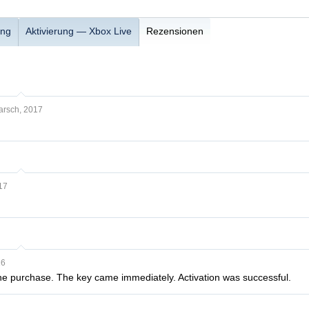
ung
Aktivierung — Xbox Live
Rezensionen
arsch, 2017
17
16
 the purchase. The key came immediately. Activation was successful.