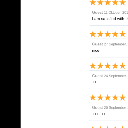
Guest
11 Oktober, 20
I am satisfied with
Guest
27 September,
nice
Guest
24 September,
++
Guest
20 September,
++++++