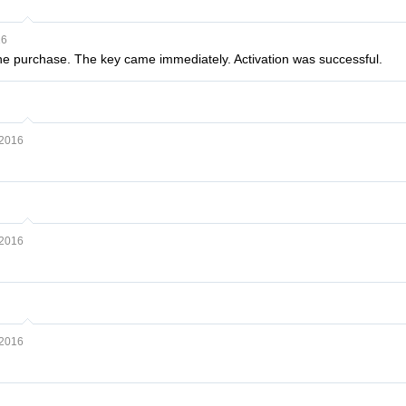
16
 the purchase. The key came immediately. Activation was successful.
 2016
 2016
 2016