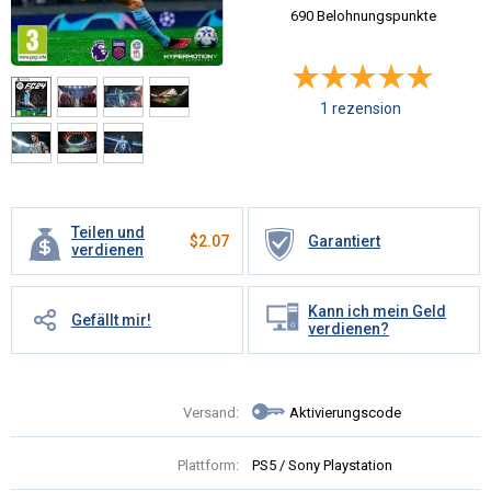
690 Belohnungspunkte
1 rezension
Teilen und
$
2.07
Garantiert
verdienen
Kann ich mein Geld
Gefällt mir!
verdienen?
Versand:
Aktivierungscode
Plattform:
PS5 / Sony Playstation