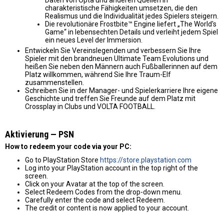
charakteristische Fähigkeiten umsetzen, die den
Realismus und die Individualität jedes Spielers steigern.
Die revolutionäre Frostbite™ Engine liefert „The World's
Game“ in lebensechten Details und verleiht jedem Spiel
ein neues Level der Immersion.
Entwickeln Sie Vereinslegenden und verbessern Sie Ihre
Spieler mit den brandneuen Ultimate Team Evolutions und
heißen Sie neben den Männern auch Fußballerinnen auf dem
Platz willkommen, während Sie Ihre Traum-Elf
zusammenstellen.
Schreiben Sie in der Manager- und Spielerkarriere Ihre eigene
Geschichte und treffen Sie Freunde auf dem Platz mit
Crossplay in Clubs und VOLTA FOOTBALL.
Aktivierung — PSN
How to redeem your code via your PC:
Go to PlayStation Store
https://store.playstation.com
Log into your PlayStation account in the top right of the
screen.
Click on your Avatar at the top of the screen.
Select Redeem Codes from the drop-down menu.
Carefully enter the code and select Redeem.
The credit or content is now applied to your account.