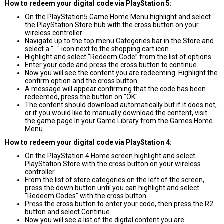
How to redeem your digital code via PlayStation 5:
On the PlayStation5 Game Home Menu highlight and select
the PlayStation Store hub with the cross button on your
wireless controller.
Navigate up to the top menu Categories bar in the Store and
select a "..." icon next to the shopping cart icon.
Highlight and select “Redeem Code” from the list of options.
Enter your code and press the cross button to continue.
Now you will see the content you are redeeming. Highlight the
confirm option and the cross button.
A message will appear confirming that the code has been
redeemed, press the button on "OK".
The content should download automatically but if it does not,
or if you would like to manually download the content, visit
the game page In your Game Library from the Games Home
Menu.
How to redeem your digital code via PlayStation 4:
On the PlayStation 4 Home screen highlight and select
PlayStation Store with the cross button on your wireless
controller.
From the list of store categories on the left of the screen,
press the down button until you can highlight and select
“Redeem Codes” with the cross button.
Press the cross button to enter your code, then press the R2
button and select Continue.
Now you will see a list of the digital content you are