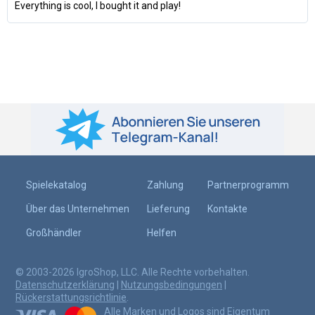
Everything is cool, I bought it and play!
Spielekatalog
Zahlung
Partnerprogramm
Über das Unternehmen
Lieferung
Kontakte
Großhändler
Helfen
© 2003-2026 IgroShop, LLC. Alle Rechte vorbehalten.
Datenschutzerklärung
|
Nutzungsbedingungen
|
Rückerstattungsrichtlinie
.
Alle Marken und Logos sind Eigentum