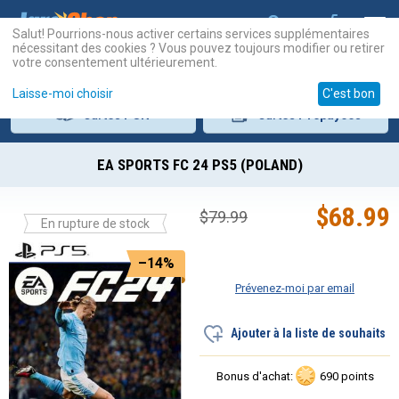
Salut! Pourrions-nous activer certains services supplémentaires
nécessitant des cookies ? Vous pouvez toujours modifier ou retirer
votre consentement ultérieurement.
Laisse-moi choisir
C'est bon
Cartes
PSN
Cartes
Prépayées
EA SPORTS FC 24 PS5 (POLAND)
$
68.99
$
79.99
En rupture de stock
–14%
Prévenez-moi par email
Ajouter à la liste de souhaits
Bonus d'achat:
690 points