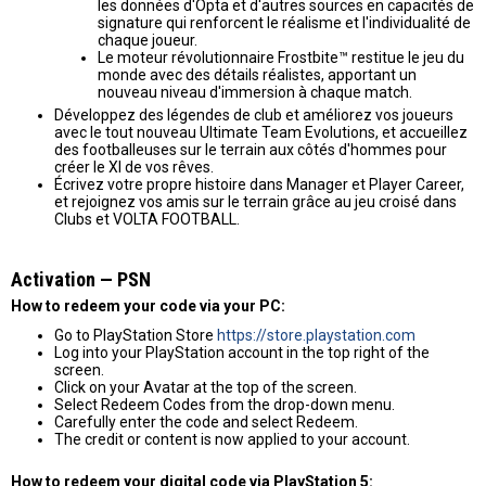
les données d'Opta et d'autres sources en capacités de
signature qui renforcent le réalisme et l'individualité de
chaque joueur.
Le moteur révolutionnaire Frostbite™ restitue le jeu du
monde avec des détails réalistes, apportant un
nouveau niveau d'immersion à chaque match.
Développez des légendes de club et améliorez vos joueurs
avec le tout nouveau Ultimate Team Evolutions, et accueillez
des footballeuses sur le terrain aux côtés d'hommes pour
créer le XI de vos rêves.
Écrivez votre propre histoire dans Manager et Player Career,
et rejoignez vos amis sur le terrain grâce au jeu croisé dans
Clubs et VOLTA FOOTBALL.
Activation — PSN
How to redeem your code via your PC:
Go to PlayStation Store
https://store.playstation.com
Log into your PlayStation account in the top right of the
screen.
Click on your Avatar at the top of the screen.
Select Redeem Codes from the drop-down menu.
Carefully enter the code and select Redeem.
The credit or content is now applied to your account.
How to redeem your digital code via PlayStation 5: