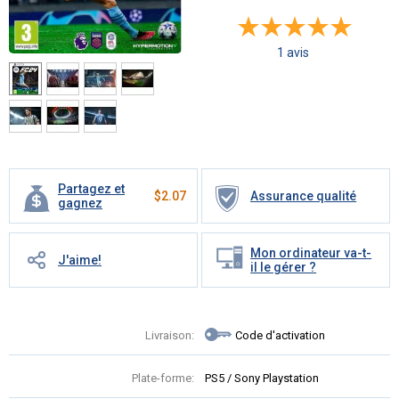
1 avis
Partagez et
$
2.07
Assurance qualité
gagnez
Mon ordinateur va-t-
J'aime!
il le gérer ?
Livraison:
Code d'activation
Plate-forme:
PS5 / Sony Playstation