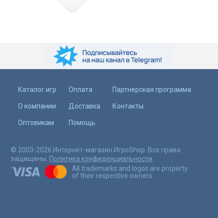
Каталог игр
Оплата
Партнерская программа
О компании
Доставка
Контакты
Оптовикам
Помощь
© 2003-2026 Интернет-магазин ИгроShop. Все права
защищены.
Политика конфиденциальности
.
All trademarks and logos are property
of their respective owners.