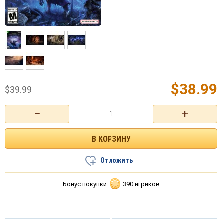
$
38.99
$
39.99
−
+
Отложить
Бонус покупки:
390 игриков