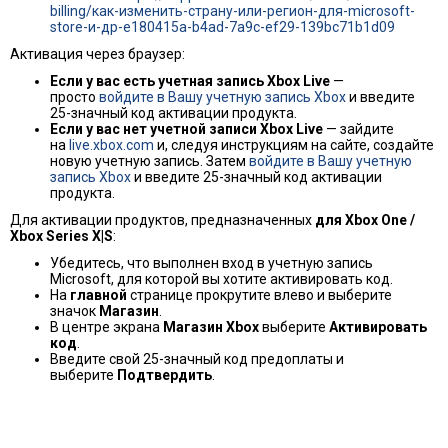
billing/как-изменить-страну-или-регион-для-microsoft-
store-и-др-e180415a-b4ad-7a9c-ef29-139bc71b1d09
Активация через браузер:
Если у вас есть учетная запись Xbox Live
—
просто
войдите в Вашу учетную запись Xbox
и введите
25-значный код активации продукта.
Если у вас нет учетной записи Xbox Live
— зайдите
на
live.xbox.com
и, следуя инструкциям на сайте, создайте
новую учетную запись. Затем
войдите в Вашу учетную
запись Xbox
и введите 25-значный код активации
продукта.
Для активации продуктов, предназначенных
для Xbox One /
Xbox Series X|S
:
Убедитесь, что выполнен вход в учетную запись
Microsoft, для которой вы хотите активировать код.
На
главной
странице прокрутите влево и выберите
значок
Магазин
.
В центре экрана
Магазин Xbox
выберите
Активировать
код
.
Введите свой 25-значный код предоплаты и
выберите
Подтвердить
.