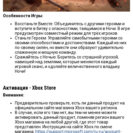
Особенности Игры:
Восстаньте Вместе: Объединитесь с другими героями и
вступите в битву с опасностями, таящимися в Ночи. В игре
предусмотрен совместный режим для трёх игроков.
Станьте Героем: Управляйте самобытными героями со
своими способностями и достоинствами. Каждый из них
по-своему силён, но вместе они образуют удивительно
слаженную и мощную команду.
Сражайтесь с Ночью: Боритесь со страшной угрозой,
нависшей над землями, которые меняются каждый
игровой сеанс, и одолейте величественного владыку
Ночи!
Активация - Хbox Store
Внимание:
Предварительно проверьте, есть ли данный продукт на
официальном сайте магазина Xbox вашего региона.
В случае, если его там нет, вы тем не менее можете
активировать данный продукт, поменяв регион вашего
Xbox магазина на любой другой, где этот товар
представлен. Инструкция на сайте Xbox по смене
магазина:
https://support.microsoft.com/ru-ru/account-