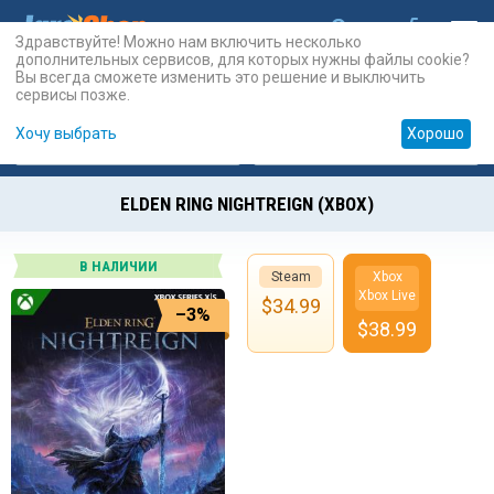
Здравствуйте! Можно нам включить несколько
дополнительных сервисов, для которых нужны файлы cookie?
Вы всегда сможете изменить это решение и выключить
сервисы позже.
Хочу выбрать
Хорошо
Карты
PSN
Карты
Prepaid
ELDEN RING NIGHTREIGN (XBOX)
В НАЛИЧИИ
Steam
Xbox
Xbox Live
$
34.99
–3%
$
38.99