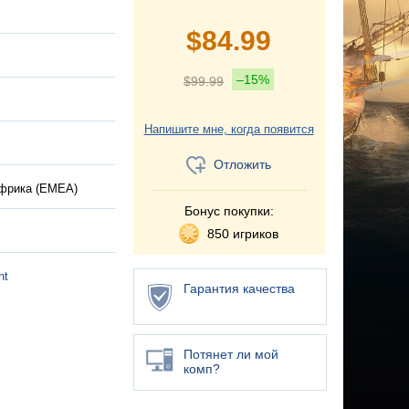
$
84.99
–15%
$
99.99
Напишите мне, когда появится
Отложить
Африка (EMEA)
Бонус покупки:
850 игриков
nt
Гарантия качества
Потянет ли мой
комп?