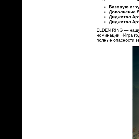
Базовую игру
Дополнение Sh
Диджитал Арт
Диджитал Арт
ELDEN RING — нашум
номинации «Игра год
полные опасности з