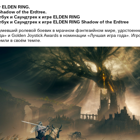
 ELDEN RING.
adow of the Erdtree.
бук и Саундтрек к игре ELDEN RING
бук и Саундтрек к игре ELDEN RING Shadow of the Erdtree
евший ролевой боевик в мрачном фэнтезийном мире, удостоенны
а» и Golden Joystick Awards в номинации «Лучшая игра года». Игр
емли в своём темпе.