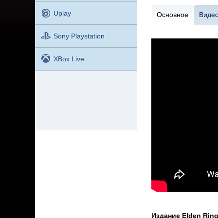
Uplay
Основное
Виде
Sony Playstation
XBox Live
Издание Elden Ring