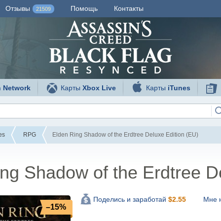
Отзывы
Помощь
Контакты
21509
n Network
Карты
Xbox Live
Карты
iTunes
es
RPG
Elden Ring Shadow of the Erdtree Deluxe Edition (EU)
ng Shadow of the Erdtree D
Мне 
Поделись и заработай
$
2.55
–15%