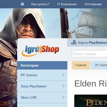
Как купить?
О Компании
Оптовикам
Карты
PlayStatio
категории
Главная
PC Gam
PC Games
Elden Ri
Sony PlayStation
Xbox LIVE