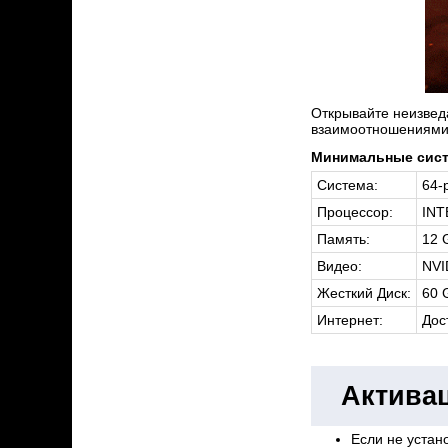
Открывайте неизвед
взаимоотношениями г
Минимальные сист
Система:
64-
Процессор:
INT
Память:
12 
Видео:
NVI
Жесткий Диск:
60 
Интернет:
Дос
Активац
Если не устано