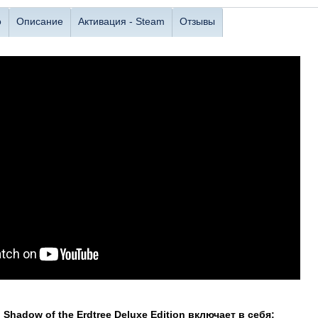
о
Описание
Активация - Steam
Отзывы
 Shadow of the Erdtree Deluxe Edition включает в себя: