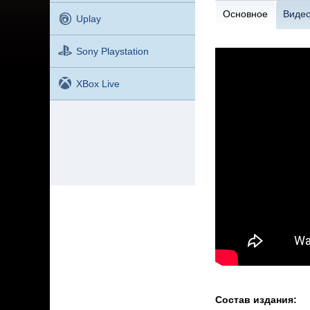
Основное
Виде
Uplay
Sony Playstation
XBox Live
Состав издания: