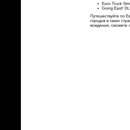
Euro Truck Simu
Going East! DL
Путешествуйте по Ев
городов в таких стр
вождения, сможете 