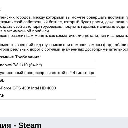
:
пейских городов, между которыми вы можете совершать доставки г
ткрыть свой собственный бизнес, который будет расти, даже пока 
оздать свой автопарк грузовиков, покупать гаражы, нанимать вод
ия максимальной прибыли
иков позволит вам менять как косметические детали, так и занима
зменять внешний вид грузовиков при помощи замены фар, габарит
тров реальных дорог с сотнями знаменитых достопримечательнос
емные Требования:
ndows 7/8.1/10 (64-bit)
ухъядерный процессор с частотой в 2.4 гигагерца
 GB
Force GTS 450/ Intel HD 4000
Gb
ия - Steam