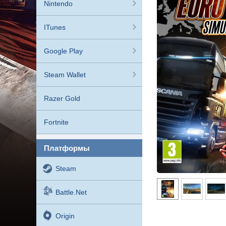
Nintendo
ITunes
Google Play
Steam Wallet
Razer Gold
Fortnite
платформы
Steam
Battle.net
Origin