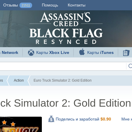
Отзывы
Помощь
Контакты
21511
n Network
Карты
Xbox Live
Карты
iTunes
es
Action
Euro Truck Simulator 2: Gold Edition
ck Simulator 2: Gold Edition
Мне 
Поделись и заработай
$
0.90