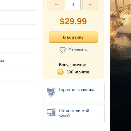
−
+
$
29.99
Отложить
ий
Бонус покупки:
300 игриков
Гарантия качества
Потянет ли мой
комп?