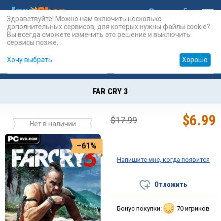
Здравствуйте! Можно нам включить несколько
дополнительных сервисов, для которых нужны файлы cookie?
Вы всегда сможете изменить это решение и выключить
сервисы позже.
Хочу выбрать
Хорошо
Карты
PSN
Карты
Prepaid
FAR CRY 3
$
6.99
$
17.99
Нет в наличии
–61%
Напишите мне, когда появится
Отложить
Бонус покупки:
70 игриков