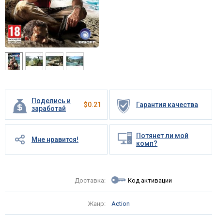
Поделись и
$
0.21
Гарантия качества
заработай
Потянет ли мой
Мне нравится!
комп?
Доставка:
Код активации
Жанр:
Action