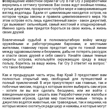
B
озвращение известной серии Far Cry. В Far Cry 3 разработчики
вернулись к сеттингу тропиков. Bас снова ждут знойные пляжы,
густые джунглии, прозрачное голубое море и завораживающие
взгляд водопады. Вдали от цивилизации находится остров, на
котором чужды законы и правила цивилизованного мира. На
этом острове есть лишь единственный закон - закон джунглий,
где выживает сильнейший, самый жестокий и хладнокровный.
Именно здесь вам придется бороться за свою жизнь, и жизнь
своих друзей.
Вовлеченный судьбой в полномасштабную войну между
оружейными и работоргующими баронами, и местными
жителями, главному герою предстоит идти по тонкой линии
между здравомыслием и безумием, дабы не потерять рассудок
и спасти своих друзей и себя самого. Узнайте самые темные
секреты острова, используйте окружающую среду в вашу
пользу, боритесь за вашу жизнь. Far Cry 3 ответит на вопрос '
что такое безумие'.
Как и предыдущая часть игры, Фар Край 3 предоставит вам
полностью открытый мир, свободный для путешествий и
полный приключений. В игре присутствуют как главные, так и
побочные миссии, подход к которым волен выбирать сам игрок
- хотите ли вы все сделать бесшумно, или же войти с
взведенным курком - решать вам. Разработчики учли жалобы и
пожелания игроков, сделав мир поистине живым - теперь в
джунглях водятся животные, как травоядные, так и хищники, на
которых можно охотиться ради шкур и наживы, и которые могут