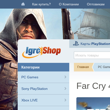
Как купить?
О Компании
Оптовикам
Карты
PlayStatio
категории
Главная
PC Gam
PC Games
Far Cry 
Sony PlayStation
Xbox LIVE