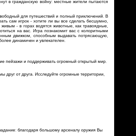
янут в гражданскую войну: местные жители пытаются
свободный для путешествий и полный приключений. В
ать сам игрок - хотите ли вы все сделать бесшумно,
 живым - в горах водятся животные, как травоядные,
отиться на вас. Игра познакомит вас с колоритными
ленным движком, способным выдавать потрясающую,
е более динамичен и увлекателен.
е пейзажи и поддерживать огромный открытый мир.
мы друг от друга. Исследуйте огромные территории,
задание: благодаря большому арсеналу оружия Вы