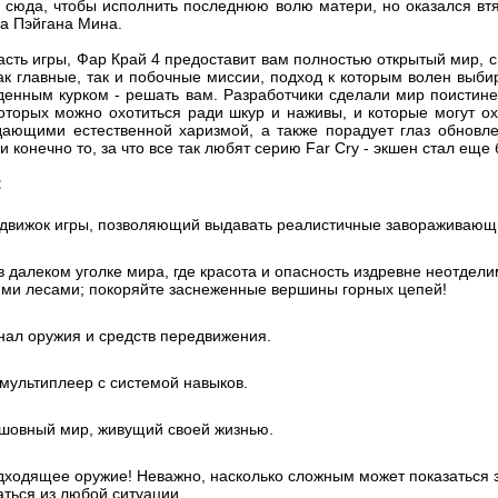
 сюда, чтобы исполнить последнюю волю матери, но оказался вт
ца Пэйгана Мина.
асть игры, Фар Край 4 предоставит вам полностью открытый мир, 
ак главные, так и побочные миссии, подход к которым волен выбир
еденным курком - решать вам. Разработчики сделали мир поистине
которых можно охотиться ради шкур и наживы, и которые могут ох
дающими естественной харизмой, а также порадует глаз обнов
 и конечно то, за что все так любят серию Far Cry - экшен стал ещ
:
движок игры, позволяющий выдавать реалистичные завораживающи
в далеком уголке мира, где красота и опасность издревне неотдели
ми лесами; покоряйте заснеженные вершины горных цепей!
ал оружия и средств передвижения.
ультиплеер с системой навыков.
шовный мир, живущий своей жизнью.
ходящее оружие! Неважно, насколько сложным может показаться 
ться из любой ситуации.