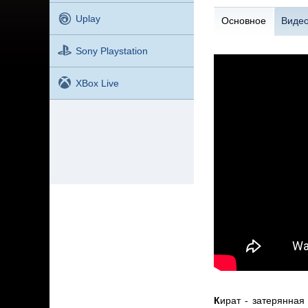
Uplay
Основное
Виде
Sony Playstation
XBox Live
К
ират - затерянная