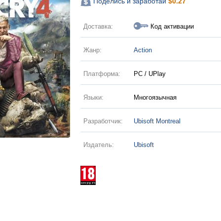
Поделись и заработай
$
0.27
Доставка:
Код активации
Жанр:
Action
Платформа:
PC / UPlay
Языки:
Многоязычная
Разработчик:
Ubisoft Montreal
Издатель:
Ubisoft