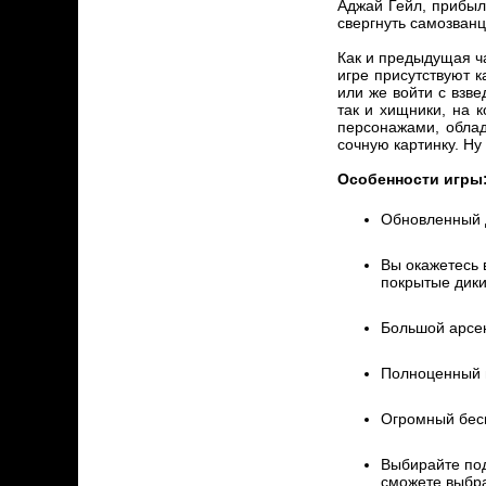
Аджай Гейл, прибыл
свергнуть самозван
Как и предыдущая ч
игре присутствуют к
или же войти с взв
так и хищники, на 
персонажами, обла
сочную картинку. Ну
Особенности игры
Обновленный 
Вы окажетесь 
покрытые дики
Большой арсен
Полноценный м
Огромный бес
Выбирайте под
сможете выбра