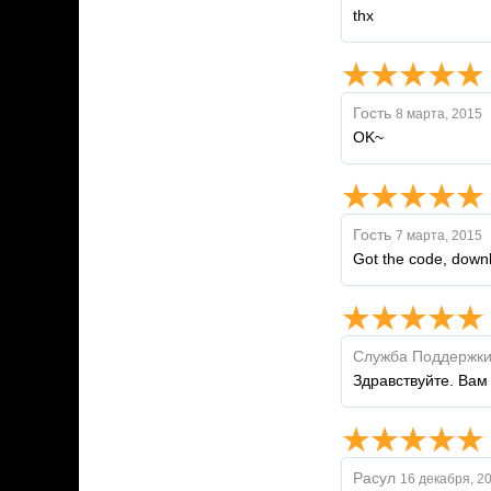
thx
Гость
8 марта, 2015
OK~
Гость
7 марта, 2015
Got the code, downl
Служба Поддержк
Здравствуйте. Вам 
Расул
16 декабря, 2