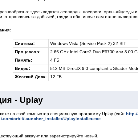
разнообразна: здесь водятся леопарды, носороги, орлы-яйцееды и 
: отправляясь за добычей, гляди в оба, иначе сам станешь жертвой
ания:
Система:
Windows Vista (Service Pack 2) 32-BIT
Процессор:
2.66 GHz Intel Core2 Duo E6700 или 3.00 
Память:
4 ГБ
Видео:
512 MB DirectX 9.0-compliant с Shader Mode
Жесткий Диск:
12 ГБ
ия - Uplay
овите на свой компьютер специальную программу Uplay (сайт
http:
bi.com/orbit/launcher_installer/UplayInstaller.exe
ществующий аккаунт или зарегистрируйте новый.