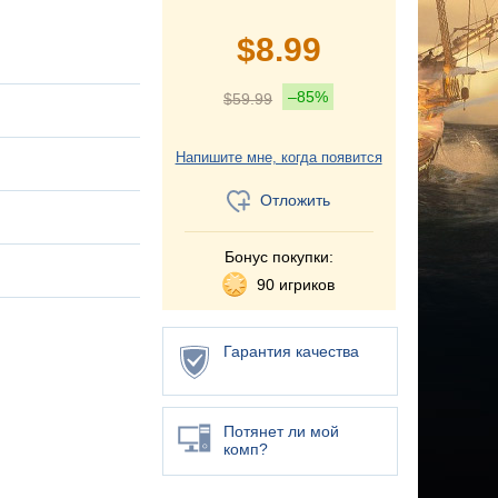
$
8.99
–85%
$
59.99
Напишите мне, когда появится
Отложить
Бонус покупки:
90 игриков
Гарантия качества
Потянет ли мой
комп?