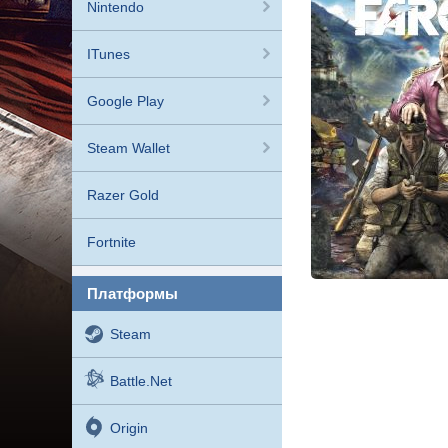
Nintendo
ITunes
Google Play
Steam Wallet
Razer Gold
Fortnite
платформы
Steam
Battle.net
Origin