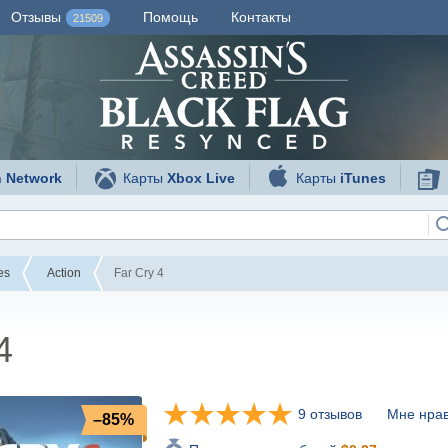
Отзывы
Помощь
Контакты
21509
n Network
Карты
Xbox Live
Карты
iTunes
es
Action
Far Cry 4
4
9 отзывов
Мне нрав
–85%