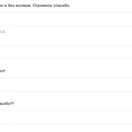
о и без косяков. Огромное спасибо.
018
ел!
сибо!!!