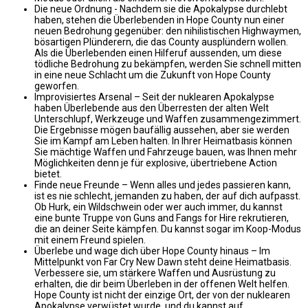
Die neue Ordnung - Nachdem sie die Apokalypse durchlebt
haben, stehen die Überlebenden in Hope County nun einer
neuen Bedrohung gegenüber: den nihilistischen Highwaymen,
bösartigen Plünderern, die das County ausplündern wollen.
Als die Überlebenden einen Hilferuf aussenden, um diese
tödliche Bedrohung zu bekämpfen, werden Sie schnell mitten
in eine neue Schlacht um die Zukunft von Hope County
geworfen.
Improvisiertes Arsenal – Seit der nuklearen Apokalypse
haben Überlebende aus den Überresten der alten Welt
Unterschlupf, Werkzeuge und Waffen zusammengezimmert.
Die Ergebnisse mögen baufällig aussehen, aber sie werden
Sie im Kampf am Leben halten. In Ihrer Heimatbasis können
Sie mächtige Waffen und Fahrzeuge bauen, was Ihnen mehr
Möglichkeiten denn je für explosive, übertriebene Action
bietet.
Finde neue Freunde – Wenn alles und jedes passieren kann,
ist es nie schlecht, jemanden zu haben, der auf dich aufpasst.
Ob Hurk, ein Wildschwein oder wer auch immer, du kannst
eine bunte Truppe von Guns and Fangs for Hire rekrutieren,
die an deiner Seite kämpfen. Du kannst sogar im Koop-Modus
mit einem Freund spielen.
Überlebe und wage dich über Hope County hinaus – Im
Mittelpunkt von Far Cry New Dawn steht deine Heimatbasis.
Verbessere sie, um stärkere Waffen und Ausrüstung zu
erhalten, die dir beim Überleben in der offenen Welt helfen.
Hope County ist nicht der einzige Ort, der von der nuklearen
Apokalypse verwüstet wurde, und du kannst auf