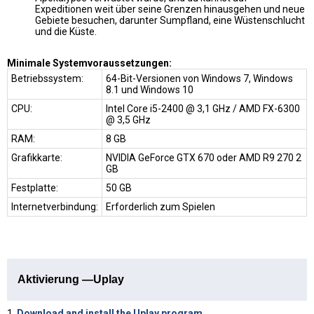
Expeditionen weit über seine Grenzen hinausgehen und neue
Gebiete besuchen, darunter Sumpfland, eine Wüstenschlucht
und die Küste.
Minimale Systemvoraussetzungen:
Betriebssystem:
64-Bit-Versionen von Windows 7, Windows
8.1 und Windows 10
CPU:
Intel Core i5-2400 @ 3,1 GHz / AMD FX-6300
@ 3,5 GHz
RAM:
8 GB
Grafikkarte:
NVIDIA GeForce GTX 670 oder AMD R9 270 2
GB
Festplatte:
50 GB
Internetverbindung:
Erforderlich zum Spielen
Aktivierung —Uplay
1.
Download and install the Uplay program