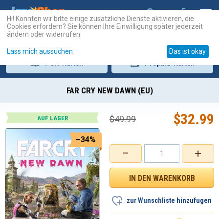
Hi! Könnten wir bitte einige zusätzliche Dienste aktivieren, die
Cookies erfordern? Sie können Ihre Einwilligung später jederzeit
ändern oder widerrufen.
Lass mich aussuchen
Das ist okay
PSN
-Karten
Prepaid
-Karten
FAR CRY NEW DAWN (EU)
$
32.99
$
49.99
AUF LAGER
–34%
−
+
zur Wunschliste hinzufugen