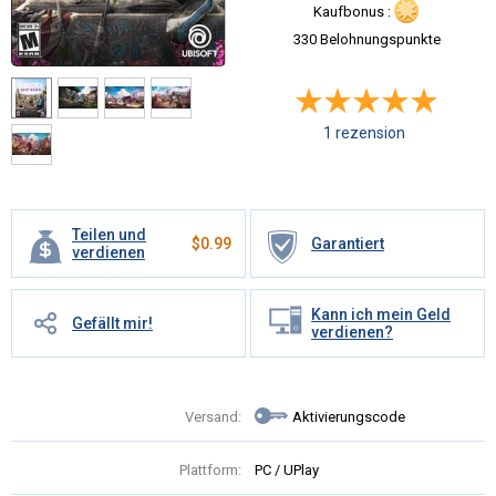
Kaufbonus :
330 Belohnungspunkte
1 rezension
Teilen und
$
0.99
Garantiert
verdienen
Kann ich mein Geld
Gefällt mir!
verdienen?
Versand:
Aktivierungscode
Plattform:
PC / UPlay