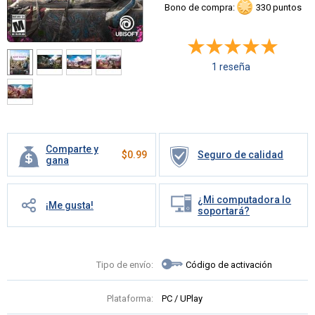
Bono de compra:
330 puntos
1 reseña
Comparte y
$
0.99
Seguro de calidad
gana
¿Mi computadora lo
¡Me gusta!
soportará?
Tipo de envío:
Código de activación
Plataforma:
PC / UPlay