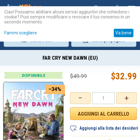
Ciao! Possiamo abilitare alcuni servizi aggiuntivi che richiedono i
cookie? Puoi sempre modificare o revocare il tuo consenso in un
secondo momento.
Fammi scegliere
Va bene
Carte
PSN
Carte
prepagate
FAR CRY NEW DAWN (EU)
$
32.99
$
49.99
DISPONIBILE
–34%
−
+
Aggiungi alla lista dei desideri