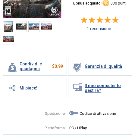
Bonus acquisto:
330 punti
1 recensione
Condividi e
$
0.99
Garanzia di qualità
guadagna
Il mio computer lo
Mi piace!
gestirà?
Spedizione:
Codice di attivazione
Piattaforma:
PC / UPlay