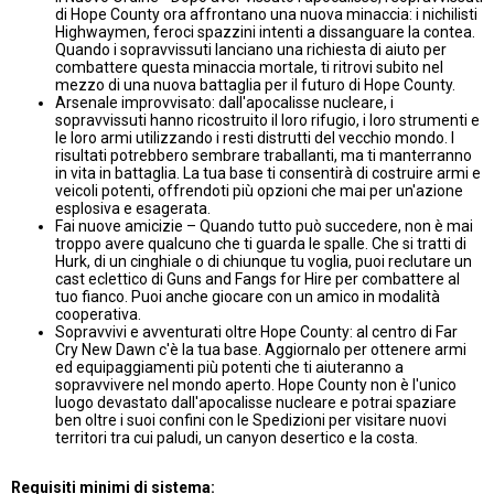
di Hope County ora affrontano una nuova minaccia: i nichilisti
Highwaymen, feroci spazzini intenti a dissanguare la contea.
Quando i sopravvissuti lanciano una richiesta di aiuto per
combattere questa minaccia mortale, ti ritrovi subito nel
mezzo di una nuova battaglia per il futuro di Hope County.
Arsenale improvvisato: dall'apocalisse nucleare, i
sopravvissuti hanno ricostruito il loro rifugio, i loro strumenti e
le loro armi utilizzando i resti distrutti del vecchio mondo. I
risultati potrebbero sembrare traballanti, ma ti manterranno
in vita in battaglia. La tua base ti consentirà di costruire armi e
veicoli potenti, offrendoti più opzioni che mai per un'azione
esplosiva e esagerata.
Fai nuove amicizie – Quando tutto può succedere, non è mai
troppo avere qualcuno che ti guarda le spalle. Che si tratti di
Hurk, di un cinghiale o di chiunque tu voglia, puoi reclutare un
cast eclettico di Guns and Fangs for Hire per combattere al
tuo fianco. Puoi anche giocare con un amico in modalità
cooperativa.
Sopravvivi e avventurati oltre Hope County: al centro di Far
Cry New Dawn c'è la tua base. Aggiornalo per ottenere armi
ed equipaggiamenti più potenti che ti aiuteranno a
sopravvivere nel mondo aperto. Hope County non è l'unico
luogo devastato dall'apocalisse nucleare e potrai spaziare
ben oltre i suoi confini con le Spedizioni per visitare nuovi
territori tra cui paludi, un canyon desertico e la costa.
Requisiti minimi di sistema: