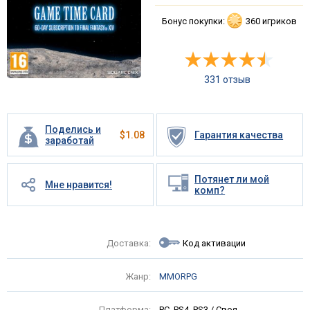
Бонус покупки:
360 игриков
331 отзыв
Поделись и
$
1.08
Гарантия качества
заработай
Потянет ли мой
Мне нравится!
комп?
Доставка:
Код активации
Жанр:
MMORPG
Платформа:
PC, PS4, PS3 / Своя