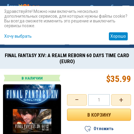
Здравствуйте! Можно нам включить несколько
дополнительных сервисов, для которых нужны файлы cookie?
Вы всегда сможете изменить это решение и выключить
сервисы позже.
Хочу выбрать
Хорошо
Карты
PSN
Карты
Prepaid
FINAL FANTASY XIV: A REALM REBORN 60 DAYS TIME CARD
(EURO)
$
35.99
В НАЛИЧИИ
−
+
Отложить