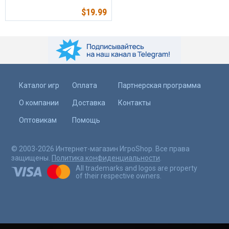
$
19.99
Каталог игр
Оплата
Партнерская программа
О компании
Доставка
Контакты
Оптовикам
Помощь
© 2003-2026 Интернет-магазин ИгроShop. Все права
защищены.
Политика конфиденциальности
.
All trademarks and logos are property
of their respective owners.