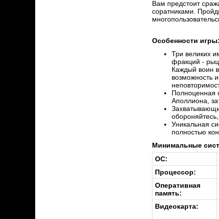
Вам предстоит сража
соратниками. Пройд
многопользовательс
Особенности игры
Три великих и
фракций - рыц
Каждый воин в
возможность и
неповторимос
Полноценная с
Аполлиона, за
Захватывающий
обороняйтесь,
Уникальная си
полностью кон
Mинимальные сист
ОС:
Процессор:
Оперативная
память:
Видеокарта: