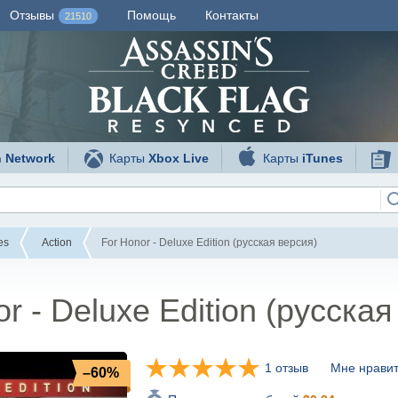
Отзывы
Помощь
Контакты
21510
n Network
Карты
Xbox Live
Карты
iTunes
es
Action
For Honor - Deluxe Edition (русская версия)
r - Deluxe Edition (русская
1 отзыв
Мне нравит
–60%