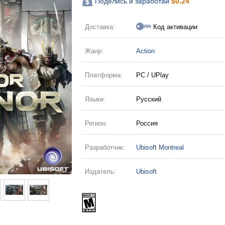
Поделись и заработай
$
0.24
Доставка:
Код активации
Жанр:
Action
Платформа:
PC / UPlay
Языки:
Русский
Регион:
Россия
Разработчик:
Ubisoft Montreal
Издатель:
Ubisoft