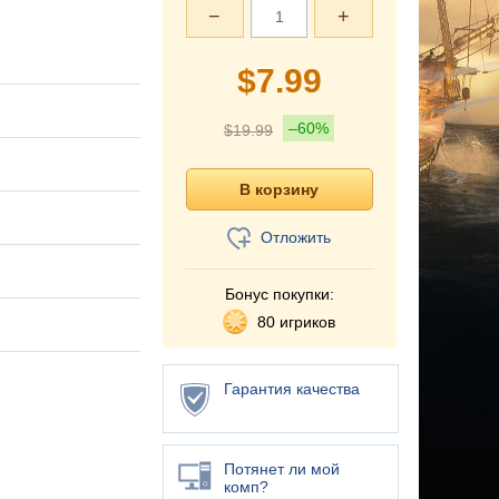
−
+
$
7.99
–60%
$
19.99
Отложить
Бонус покупки:
80 игриков
Гарантия качества
Потянет ли мой
комп?