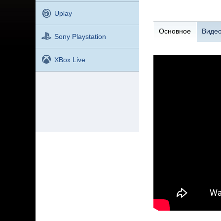
Uplay
Основное
Виде
Sony Playstation
XBox Live