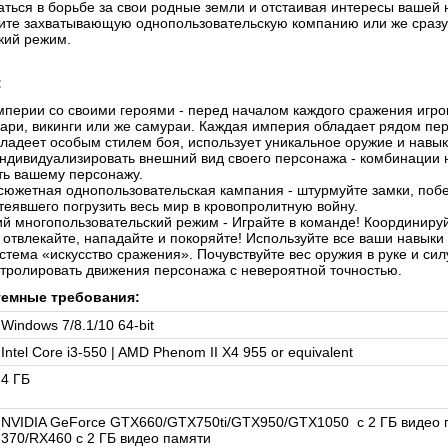
ться в борьбе за свои родные земли и отстаивая интересы вашей 
ите захватывающую однопользовательскую компанию или же сразу 
кий режим.
:
мперии со своими героями - перед началом каждого сражения игро
ари, викинги или же самураи. Каждая империя обладает рядом пе
ладеет особым стилем боя, использует уникальное оружие и навы
ндивидуализировать внешний вид своего персонажа - комбинации 
ть вашему персонажу.
южетная однопользовательская кампания - штурмуйте замки, побе
теявшего погрузить весь мир в кровопролитную войну.
 многопользовательский режим - Играйте в команде! Координируйт
 отвлекайте, нападайте и покоряйте! Используйте все ваши навыки
стема «искусство сражения». Почувствуйте вес оружия в руке и сил
тролировать движения персонажа с невероятной точностью.
емные требования:
Windows 7/8.1/10 64-bit
Intel Core i3-550 | AMD Phenom II X4 955 or equivalent
4 ГБ
NVIDIA GeForce GTX660/GTX750ti/GTX950/GTX1050 с 2 ГБ видео 
370/RX460 с 2 ГБ видео памяти