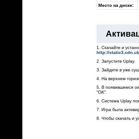
Место на диске:
Активац
1. Скачайте и устан
http://static3.cdn.u
2. Запустите Uplay.
3. Зайдите в уже су
4. На верхнем гориз
5. В появившемся ок
"OK".
6. Cистема Uplay по
7. Игра была активи
8. Чтобы скачать и у