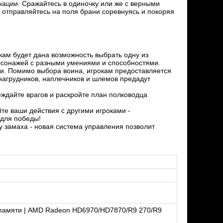
нации. Сражайтесь в одиночку или же с верными
отправляйтесь на поля брани соревнуясь и покоряя
кам будет дана возможность выбрать одну из
рсонажей с разными умениями и способностями.
ки. Помимо выбора воина, игрокам предоставляется
нагрудников, наплечников и шлемов предадут
ждайте врагов и раскройте план полководца
е ваши действия с другими игроками -
 для победы!
у замаха - новая система управления позволит
памяти | AMD Radeon HD6970/HD7870/R9 270/R9