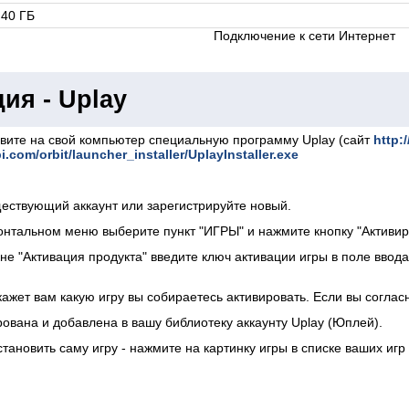
40 ГБ
Подключение к сети Интернет
ия - Uplay
овите на свой компьютер специальную программу Uplay (сайт
http:
bi.com/orbit/launcher_installer/UplayInstaller.exe
ществующий аккаунт или зарегистрируйте новый.
онтальном меню выберите пункт "ИГРЫ" и нажмите кнопку "Активиро
не "Активация продукта" введите ключ активации игры в поле ввод
кажет вам какую игру вы собираетесь активировать. Если вы соглас
рована и добавлена в вашу библиотеку аккаунту Uplay (Юплей).
становить саму игру - нажмите на картинку игры в списке ваших игр 