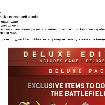
r
 Pack включающий в себя:
ающий удар
и для шлема
й статус чемпиона (пакет усиления, позволяющий быстрее зарабат
ивный герб
 проект студии Ubisoft Montreal - пройдите свой путь война, побеж