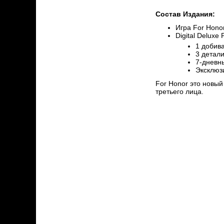
Состав Издания:
Игра For Hono
Digital Deluxe
1 добив
3 детал
7-дневны
Эксклюз
For Honor это новый
третьего лица.