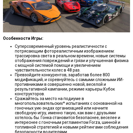
Особенности Игры:
Суперсовременный уровень реалистичности с
потрясающим фотореалистичным изображением:
трассировка света в реальном времени, новые системы
отображения повреждений и грязи и улучшенная физика
с мощной системой помощи и увеличением
чувствительности колес в 48 раз.
Превзойдите конкурентов, заработав более 800
модификаций, и соревнуйтесь с самыми сложными ИИ-
противниками в совершенно новой, веселой и
результативной кампании, режиме карьеры Кубок
конструкторов.
Сражайтесь за место на подиуме в
многопользовательских* испытаниях с основанной на
гоночных уик-эндах организацией или начните
свободную игру, именно такую, как вам с друзьями
хотелось бы. Гонка становится безопаснее, веселее и
интереснее с гоночным регламентом Forza, шинной и
топливной стратегией и новыми рейтингами соблюдения
безопасности водителями.