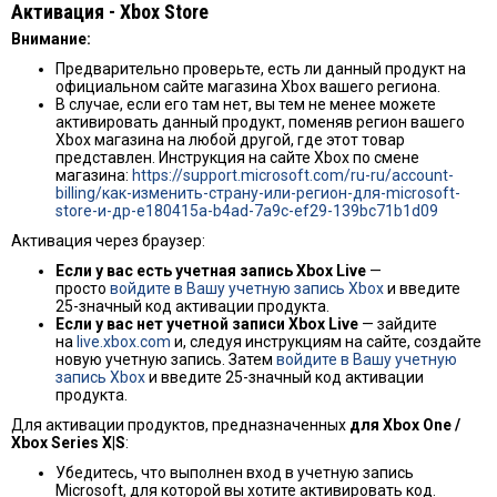
Активация - Хbox Store
Внимание:
Предварительно проверьте, есть ли данный продукт на
официальном сайте магазина Xbox вашего региона.
В случае, если его там нет, вы тем не менее можете
активировать данный продукт, поменяв регион вашего
Xbox магазина на любой другой, где этот товар
представлен. Инструкция на сайте Xbox по смене
магазина:
https://support.microsoft.com/ru-ru/account-
billing/как-изменить-страну-или-регион-для-microsoft-
store-и-др-e180415a-b4ad-7a9c-ef29-139bc71b1d09
Активация через браузер:
Если у вас есть учетная запись Xbox Live
—
просто
войдите в Вашу учетную запись Xbox
и введите
25-значный код активации продукта.
Если у вас нет учетной записи Xbox Live
— зайдите
на
live.xbox.com
и, следуя инструкциям на сайте, создайте
новую учетную запись. Затем
войдите в Вашу учетную
запись Xbox
и введите 25-значный код активации
продукта.
Для активации продуктов, предназначенных
для Xbox One /
Xbox Series X|S
:
Убедитесь, что выполнен вход в учетную запись
Microsoft, для которой вы хотите активировать код.