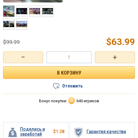
$
63.99
$
99.99
−
+
Отложить
Бонус покупки:
640 игриков
Поделись и
$
1.28
Гарантия качества
заработай