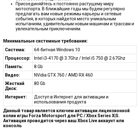
Присоединяйтесь к постоянно растущему миру
мотоспорта. В ближайшие годы мы будем регулярно
предлагать вам новые режимы карьеры и сетевые
события, в которых найдется место уникальным
испытаниям, удивительным новым машинам и трассам и
увлекательным приключениям.
Минимальные системные требования:
Система:
64-битная Windows 10
Процессор:
Intel i3-4170 @ 3.7Ghz / Intel i5 750 @ 2.67Ghz
Память:
8 Gb
Видео:
NVidia GTX 760 / AMD RX 460
Жесткий
80 Gb
Диск:
Интернет:
Доступ в Интернет для активации и
использования продукта
Данный товар является ключем активации лицензионной
копии игры Forza Motorsport для PC / Xbox Series X|S.
Активация проводится через ваш Xbox Live аккаунт или
консоль