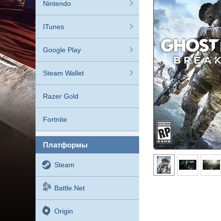
Nintendo
ITunes
Google Play
Steam Wallet
Razer Gold
Fortnite
платформы
Steam
Battle.net
Origin