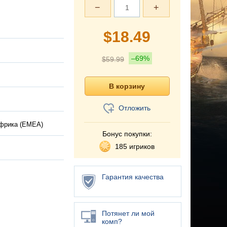
−
+
$
18.49
–69%
$
59.99
Отложить
Африка (EMEA)
Бонус покупки:
185 игриков
Гарантия качества
Потянет ли мой
комп?