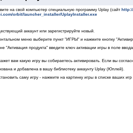
овите на свой компьютер специальную программу Uplay (сайт
http:
bi.com/orbit/launcher_installer/UplayInstaller.exe
ществующий аккаунт или зарегистрируйте новый.
онтальном меню выберите пункт "ИГРЫ" и нажмите кнопку "Активиро
не "Активация продукта" введите ключ активации игры в поле ввод
кажет вам какую игру вы собираетесь активировать. Если вы соглас
рована и добавлена в вашу библиотеку аккаунту Uplay (Юплей).
становить саму игру - нажмите на картинку игры в списке ваших игр 