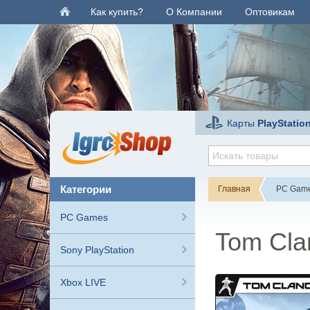
Как купить?
О Компании
Оптовикам
Карты
PlayStatio
категории
Главная
PC Gam
PC Games
Tom Cla
Sony PlayStation
Xbox LIVE