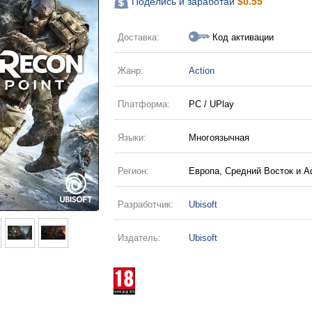
Поделись и заработай
$
0.55
Доставка:
Код активации
Жанр:
Action
Платформа:
PC / UPlay
Языки:
Многоязычная
Регион:
Европа, Средний Восток и 
Разработчик:
Ubisoft
Издатель:
Ubisoft