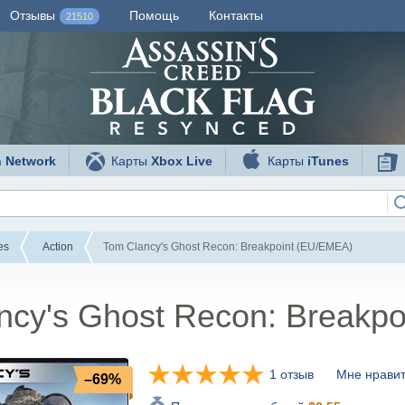
Отзывы
Помощь
Контакты
21510
n Network
Карты
Xbox Live
Карты
iTunes
es
Action
Tom Clancy's Ghost Recon: Breakpoint (EU/EMEA)
ncy's Ghost Recon: Breakp
1 отзыв
Мне нравит
–69%