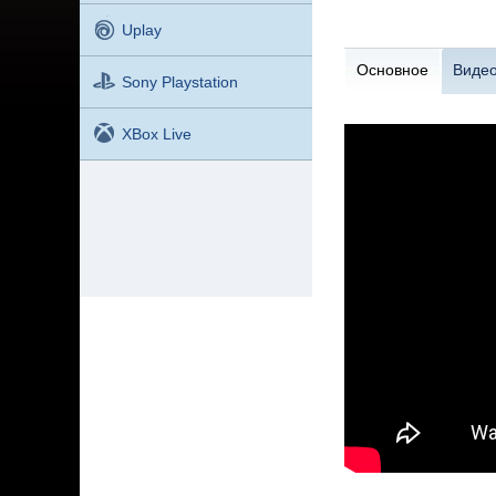
Uplay
Основное
Виде
Sony Playstation
XBox Live