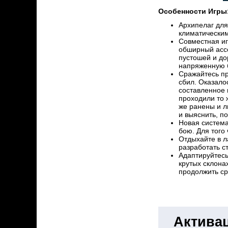
Особенности Игры
Архипелаг для
климатическим
Совместная иг
обширный ассо
пустошей и до
напряженную б
Сражайтесь пр
сбил. Оказало
составленное 
проходили то 
же ранены и л
и выяснить, п
Новая система
бою. Для того
Отдыхайте в л
разработать с
Адаптируйтесь
крутых склона
продолжить ср
Активац