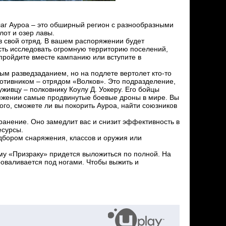
лаг Ауроа – это обширный регион с разнообразными
от и озер лавы.
 в свой отряд. В вашем распоряжении будет
сть исследовать огромную территорию поселений,
пройдите вместе кампанию или вступите в
ым разведзаданием, но на подлете вертолет кто-то
противником – отрядом «Волков». Это подразделение,
ивцу – полковнику Коулу Д. Уокеру. Его бойцы
поряжении самые продвинутые боевые дроны в мире. Вы
го, сможете ли вы покорить Ауроа, найти союзников
анение. Оно замедлит вас и снизит эффективность в
есурсы.
одбором снаряжения, классов и оружия или
му «Призраку» придется выложиться по полной. На
проваливается под ногами. Чтобы выжить и