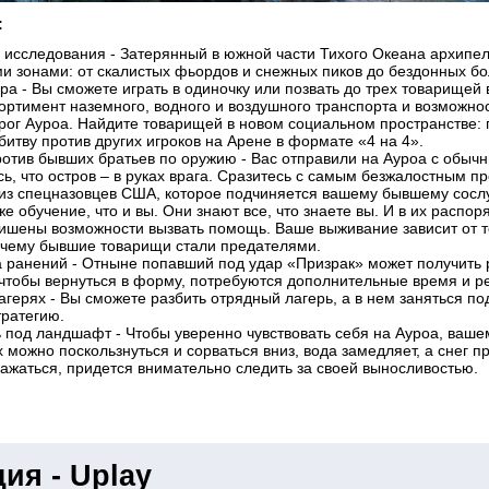
:
 исследования - Затерянный в южной части Тихого Океана архипе
и зонами: от скалистых фьордов и снежных пиков до бездонных бол
ра - Вы сможете играть в одиночку или позвать до трех товарищей
ртимент наземного, водного и воздушного транспорта и возможно
рог Ауроа. Найдите товарищей в новом социальном пространстве: 
итву против других игроков на Арене в формате «4 на 4».
отив бывших братьев по оружию - Вас отправили на Ауроа с обычн
сь, что остров – в руках врага. Сразитесь с самым безжалостным 
из спецназовцев США, которое подчиняется вашему бывшему сослуж
же обучение, что и вы. Они знают все, что знаете вы. И в их рас
ишены возможности вызвать помощь. Ваше выживание зависит от то
очему бывшие товарищи стали предателями.
 ранений - Отныне попавший под удар «Призрак» может получить р
 чтобы вернуться в форму, потребуются дополнительные время и р
агерях - Вы сможете разбить отрядный лагерь, а в нем заняться п
тратегию.
 под ландшафт - Чтобы уверенно чувствовать себя на Ауроа, ваше
х можно поскользнуться и сорваться вниз, вода замедляет, а снег 
ажаться, придется внимательно следить за своей выносливостью.
ия - Uplay