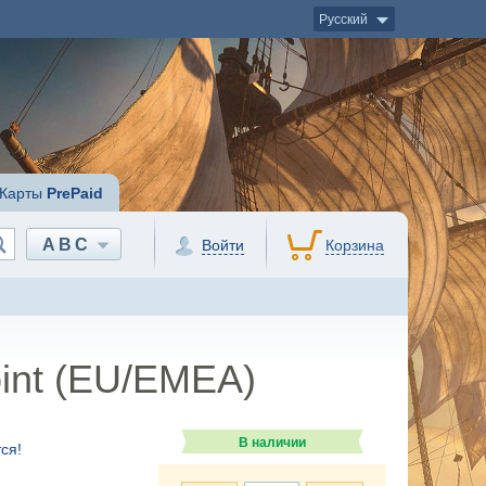
Русский
Карты
PrePaid
ABC
Войти
Корзина
oint (EU/EMEA)
В наличии
ся!