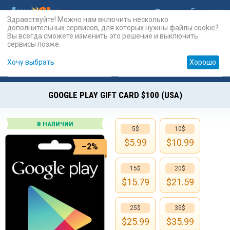
Здравствуйте! Можно нам включить несколько
дополнительных сервисов, для которых нужны файлы cookie?
Вы всегда сможете изменить это решение и выключить
сервисы позже.
Хочу выбрать
Хорошо
Карты
PSN
Карты
Prepaid
GOOGLE PLAY GIFT CARD $100 (USA)
В НАЛИЧИИ
5$
10$
$
5.99
$
10.99
–2%
15$
20$
$
15.79
$
21.59
25$
35$
$
25.99
$
35.99