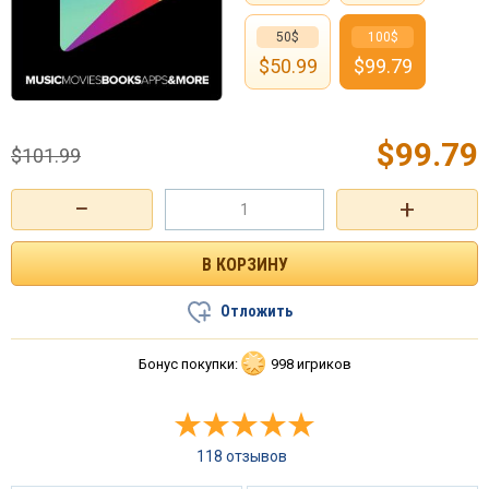
50$
100$
$
50.99
$
99.79
$
99.79
$
101.99
−
+
Отложить
Бонус покупки:
998 игриков
118 отзывов