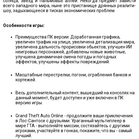
солнца, звезд и пальмовых аллей. Некогда предмет зависти
всего западного мира, ныне это пристанище дрянных реалити-
шоу, задыхающееся в тисках экономических проблем.
Особенности игры:
Преимущества ПК версии: Доработанная графика,
увеличен трафик на улице, увеличена детализация мира,
увеличена дальность прорисовки обьектов, улучшен ИИ
неигровых персонажей, добавлены новые животные,
улучшена динамичная смена погоды и погодных
эффектов, улучшены эффекты повреждений.
Масштабные перестрелки, погони, ограбления банков и
кортежей.
Весь дополнительный контент, вышедший на консолях на
данный момент, будет доступен и уже включен в ПК
версию игры.
Grand Theft Auto Online - продолжите ваши приключения
в Лос-Сантосе с друзьями. Ураганный мультиплеер в
мире ГТА - выполняйте миссии, состязайтесь с другими
игроками, участвуйте в гонках, покажите, что вы - самый
лучший.