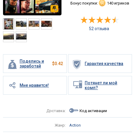
Бонус покупки:
140 игриков
52 отзыва
Поделись и
$
0.42
Гарантия качества
заработай
Потянет ли мой
Мне нравится!
комп?
Доставка:
Код активации
Жанр:
Action